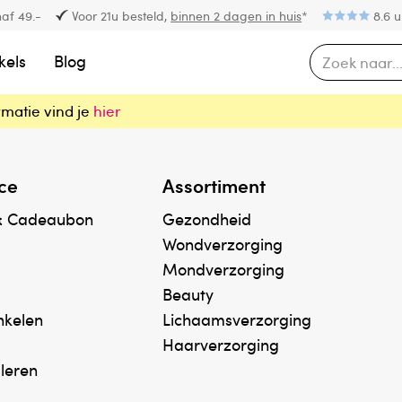
af 49.-
Voor 21u besteld,
binnen 2 dagen in huis
*
8.6 u
kels
Blog
rmatie vind je
hier
ce
Assortiment
& Cadeaubon
Gezondheid
Wondverzorging
Mondverzorging
Beauty
inkelen
Lichaamsverzorging
Haarverzorging
uleren