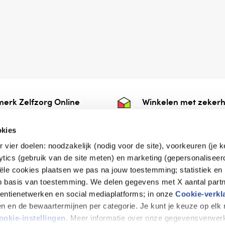
erk Zelfzorg Online
Winkelen met zekerh
ntwoorde zorg, ⁠ook
⁠Deze webshop is aan
e.
⁠bij Thuiswinkelwaarb
okies
r vier doelen: noodzakelijk (nodig voor de site), voorkeuren (je 
lytics (gebruik van de site meten) en marketing (gepersonaliseer
iële cookies plaatsen we pas na jouw toestemming; statistiek en
de vriendelijke specialist
op basis van toestemming. We delen gegevens met X aantal partn
tentienetwerken en social mediaplatforms; in onze
Cookie-verkl
tijen en de bewaartermijnen per categorie. Je kunt je keuze op el
erklaring
Disclaimer
Privacy verklaring
ookie-instellingen
. Meer informatie over onze gegevensverwerk