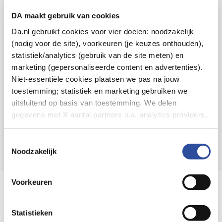
Voor 21u besteld,
binnen 2 dagen in huis
*
DA maakt gebruik van cookies
8.6 uit
4.106 reviews
Da.nl gebruikt cookies voor vier doelen: noodzakelijk
(nodig voor de site), voorkeuren (je keuzes onthouden),
Over DA
statistiek/analytics (gebruik van de site meten) en
Klantenservice
marketing (gepersonaliseerde content en advertenties).
Niet-essentiële cookies plaatsen we pas na jouw
Assortiment
toestemming; statistiek en marketing gebruiken we
uitsluitend op basis van toestemming. We delen
DA
Volg
op:
gegevens met X aantal partners o.a. analytics providers,
advertentienetwerken en social mediaplatforms; in onze
Cookie-verklaring
vind je de volledige lijst van partijen
Toestemmingsselectie
en de bewaartermijnen per categorie. Je kunt je keuze op
Noodzakelijk
elk moment wijzigen of intrekken via
Cookie-
instellingen
. Meer informatie over onze
Voorkeuren
Online aanbieder medicijnen
gegevensverwerking staat in de
Privacyverklaring
.
⁠Controleer welke medicijnen onze
webshop mag verkopen.
Statistieken