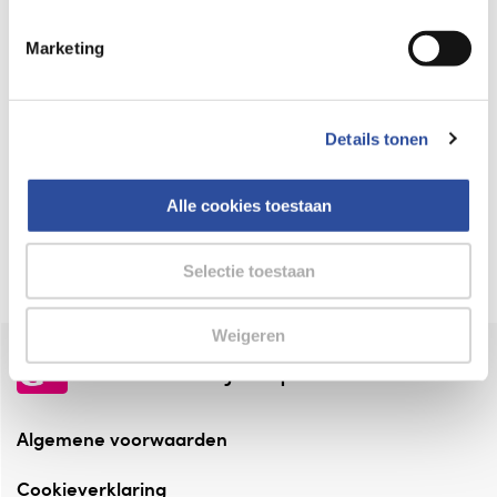
Keurmerk Zelfzorg Online
Marketing
⁠Verantwoorde zorg, ⁠ook online.
Winkelen met zekerheid
Details tonen
⁠Deze webshop is aangesloten ⁠bij
Thuiswinkelwaarborg.
Alle cookies toestaan
Altijd onze folder bij de hand
Check onze folders ⁠bij AlleFolders.
Selectie toestaan
Weigeren
de vriendelijke specialist
Algemene voorwaarden
Cookieverklaring