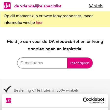
de vriendelijke specialist
Winkels
Op dit moment zijn er twee terugroepacties, meer
informatie vind je
hier
DA nieuwsbrief
Meld je aan voor de
en ontvang
aanbiedingen en inspiratie.
Inschrijven
Bestelling af te halen in
300+ winkels
Gratis verzending vanaf 49.-