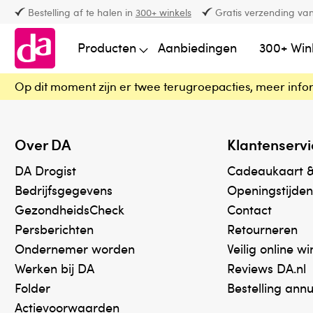
Bestelling af te halen in
300+ winkels
Gratis verzending van
Producten
Aanbiedingen
300+ Win
Op dit moment zijn er twee terugroepacties, meer info
Over DA
Klantenservi
DA Drogist
Cadeaukaart 
Bedrijfsgegevens
Openingstijden
GezondheidsCheck
Contact
Persberichten
Retourneren
Ondernemer worden
Veilig online w
Werken bij DA
Reviews DA.nl
Folder
Bestelling ann
Actievoorwaarden