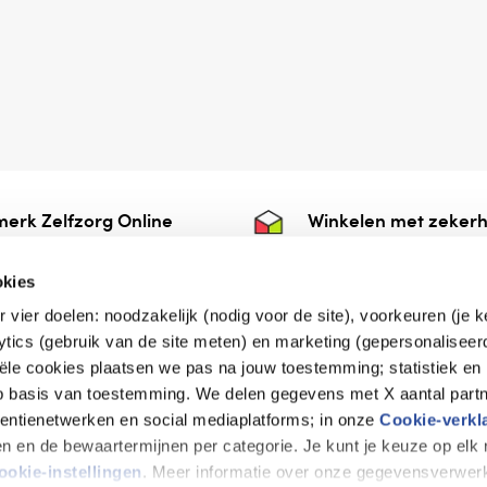
erk Zelfzorg Online
Winkelen met zekerh
ntwoorde zorg, ⁠ook
⁠Deze webshop is aan
e.
⁠bij Thuiswinkelwaarb
okies
r vier doelen: noodzakelijk (nodig voor de site), voorkeuren (je 
lytics (gebruik van de site meten) en marketing (gepersonaliseer
iële cookies plaatsen we pas na jouw toestemming; statistiek en
de vriendelijke specialist
op basis van toestemming. We delen gegevens met X aantal partn
tentienetwerken en social mediaplatforms; in onze
Cookie-verkl
tijen en de bewaartermijnen per categorie. Je kunt je keuze op el
erklaring
Disclaimer
Privacy verklaring
ookie-instellingen
. Meer informatie over onze gegevensverwerk