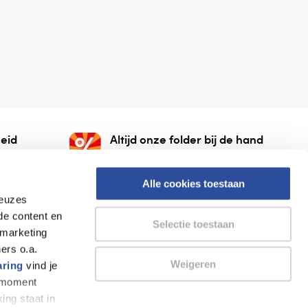
eid
Altijd onze folder bij de hand
gesloten
Check onze folders ⁠bij
org.
AlleFolders.
Alle cookies toestaan
keuzes
de content en
Selectie toestaan
 marketing
ers o.a.
Weigeren
aring
vind je
k moment
Thuiswinkel waarborg
AlleFolders
ing staat in