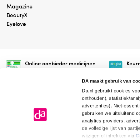
Magazine
BeautyX
Eyelove
Online aanbieder medicijnen
Keurm
⁠Controleer welke medicijnen
⁠Vera
onze webshop mag verkopen.
onlin
DA maakt gebruik van co
Da.nl gebruikt cookies voo
onthouden), statistiek/ana
advertenties). Niet-essent
gebruiken we uitsluitend 
analytics providers, adver
de volledige lijst van par
Algemene voorwaarden
Cookiev
wijzigen of intrekken via
C