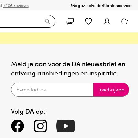
it
4.106 reviews
Magazine
Folder
Klantenservice
Meld je aan voor de
DA nieuwsbrief
en
ontvang aanbiedingen en inspiratie.
Inschrijven
Volg
DA
op: