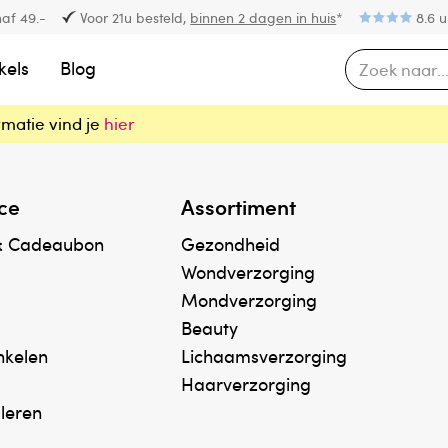
af 49.-
Voor 21u besteld,
binnen 2 dagen in huis
*
8.6 u
kels
Blog
rmatie vind je
hier
ce
Assortiment
& Cadeaubon
Gezondheid
Wondverzorging
Mondverzorging
Beauty
inkelen
Lichaamsverzorging
Haarverzorging
uleren