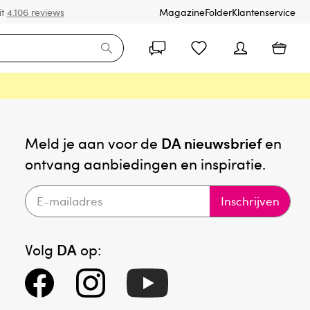
it
4.106 reviews
Magazine
Folder
Klantenservice
Meld je aan voor de
DA nieuwsbrief
en
ontvang aanbiedingen en inspiratie.
Inschrijven
Volg
DA
op: