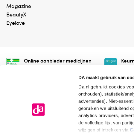
Magazine
BeautyX
Eyelove
Online aanbieder medicijnen
Keurm
⁠Controleer welke medicijnen
⁠Vera
onze webshop mag verkopen.
onlin
DA maakt gebruik van co
Da.nl gebruikt cookies voo
onthouden), statistiek/ana
advertenties). Niet-essent
gebruiken we uitsluitend 
analytics providers, adver
de volledige lijst van par
Algemene voorwaarden
Cookiev
wijzigen of intrekken via
C