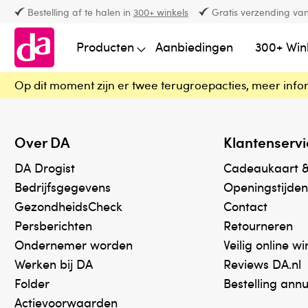
Bestelling af te halen in
300+ winkels
Gratis verzending van
Producten
Aanbiedingen
300+ Win
Op dit moment zijn er twee terugroepacties, meer info
Over DA
Klantenservi
DA Drogist
Cadeaukaart 
Bedrijfsgegevens
Openingstijden
GezondheidsCheck
Contact
Persberichten
Retourneren
Ondernemer worden
Veilig online w
Werken bij DA
Reviews DA.nl
Folder
Bestelling ann
Actievoorwaarden