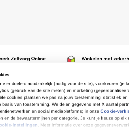
erk Zelfzorg Online
Winkelen met zekerh
ntwoorde zorg, ⁠ook
⁠Deze webshop is aan
e.
⁠bij Thuiswinkelwaarb
okies
r vier doelen: noodzakelijk (nodig voor de site), voorkeuren (je 
lytics (gebruik van de site meten) en marketing (gepersonaliseer
iële cookies plaatsen we pas na jouw toestemming; statistiek en
de vriendelijke specialist
op basis van toestemming. We delen gegevens met X aantal partn
tentienetwerken en social mediaplatforms; in onze
Cookie-verkl
tijen en de bewaartermijnen per categorie. Je kunt je keuze op el
erklaring
Disclaimer
Privacy verklaring
ookie-instellingen
. Meer informatie over onze gegevensverwerk