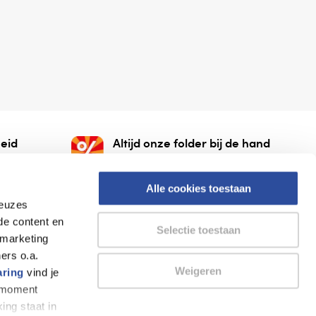
eid
Altijd onze folder bij de hand
gesloten
Check onze folders ⁠bij
org.
AlleFolders.
Alle cookies toestaan
keuzes
de content en
Selectie toestaan
 marketing
ers o.a.
Weigeren
aring
vind je
k moment
Thuiswinkel waarborg
AlleFolders
ing staat in