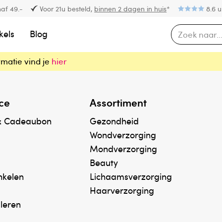
af 49.-
Voor 21u besteld,
binnen 2 dagen in huis
*
8.6 u
kels
Blog
rmatie vind je
hier
ce
Assortiment
& Cadeaubon
Gezondheid
Wondverzorging
Mondverzorging
Beauty
inkelen
Lichaamsverzorging
Haarverzorging
uleren