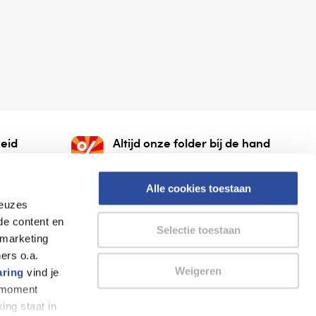
eid
Altijd onze folder bij de hand
gesloten
Check onze folders ⁠bij
org.
AlleFolders.
Alle cookies toestaan
keuzes
de content en
Selectie toestaan
 marketing
ers o.a.
Weigeren
aring
vind je
k moment
Thuiswinkel waarborg
AlleFolders
ing staat in