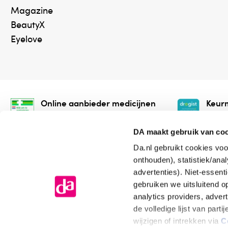
Magazine
BeautyX
Eyelove
Online aanbieder medicijnen
Keurm
⁠Controleer welke medicijnen
⁠Vera
onze webshop mag verkopen.
onlin
DA maakt gebruik van co
Da.nl gebruikt cookies voo
onthouden), statistiek/ana
advertenties). Niet-essent
gebruiken we uitsluitend 
analytics providers, adver
de volledige lijst van par
Algemene voorwaarden
Cookiev
wijzigen of intrekken via
C