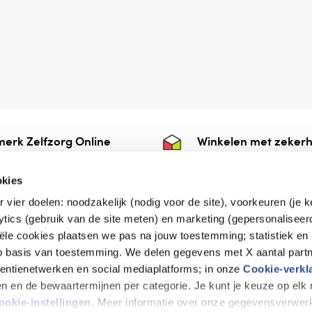
erk Zelfzorg Online
Winkelen met zekerh
ntwoorde zorg, ⁠ook
⁠Deze webshop is aan
e.
⁠bij Thuiswinkelwaarb
okies
r vier doelen: noodzakelijk (nodig voor de site), voorkeuren (je 
lytics (gebruik van de site meten) en marketing (gepersonaliseer
iële cookies plaatsen we pas na jouw toestemming; statistiek en
de vriendelijke specialist
op basis van toestemming. We delen gegevens met X aantal partn
tentienetwerken en social mediaplatforms; in onze
Cookie-verkl
tijen en de bewaartermijnen per categorie. Je kunt je keuze op el
erklaring
Disclaimer
Privacy verklaring
ookie-instellingen
. Meer informatie over onze gegevensverwerk