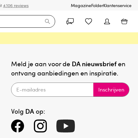
it
4.106 reviews
Magazine
Folder
Klantenservice
Meld je aan voor de
DA nieuwsbrief
en
ontvang aanbiedingen en inspiratie.
Inschrijven
Volg
DA
op: