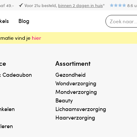
af 49.-
Voor 21u besteld,
binnen 2 dagen in huis
*
8.6 u
kels
Blog
rmatie vind je
hier
ce
Assortiment
& Cadeaubon
Gezondheid
Wondverzorging
Mondverzorging
Beauty
inkelen
Lichaamsverzorging
Haarverzorging
uleren