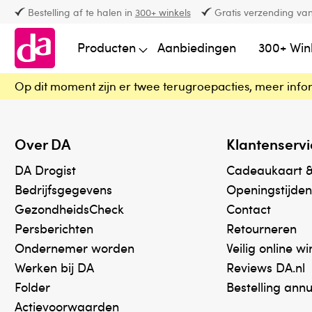
Bestelling af te halen in
300+ winkels
Gratis verzending van
Producten
Aanbiedingen
300+ Win
Op dit moment zijn er twee terugroepacties, meer info
Over DA
Klantenservi
DA Drogist
Cadeaukaart 
Bedrijfsgegevens
Openingstijden
GezondheidsCheck
Contact
Persberichten
Retourneren
Ondernemer worden
Veilig online w
Werken bij DA
Reviews DA.nl
Folder
Bestelling ann
Actievoorwaarden