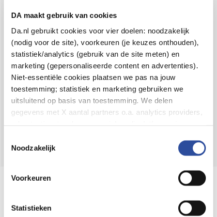
Voor 21u besteld,
binnen 2 dagen in huis
*
DA maakt gebruik van cookies
8.6 uit
4.106 reviews
Da.nl gebruikt cookies voor vier doelen: noodzakelijk
(nodig voor de site), voorkeuren (je keuzes onthouden),
Over DA
statistiek/analytics (gebruik van de site meten) en
Klantenservice
marketing (gepersonaliseerde content en advertenties).
Niet-essentiële cookies plaatsen we pas na jouw
Assortiment
toestemming; statistiek en marketing gebruiken we
uitsluitend op basis van toestemming. We delen
DA
Volg
op:
gegevens met X aantal partners o.a. analytics providers,
advertentienetwerken en social mediaplatforms; in onze
Cookie-verklaring
vind je de volledige lijst van partijen
Toestemmingsselectie
en de bewaartermijnen per categorie. Je kunt je keuze op
Noodzakelijk
elk moment wijzigen of intrekken via
Cookie-
instellingen
. Meer informatie over onze
Voorkeuren
Online aanbieder medicijnen
gegevensverwerking staat in de
Privacyverklaring
.
⁠Controleer welke medicijnen onze
webshop mag verkopen.
Statistieken