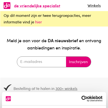
de vriendelijke specialist
Winkels
Op dit moment zijn er twee terugroepacties, meer
informatie vind je
hier
DA nieuwsbrief
Meld je aan voor de
en ontvang
aanbiedingen en inspiratie.
Inschrijven
Bestelling af te halen in
300+ winkels
Gratis verzending vanaf 49.-