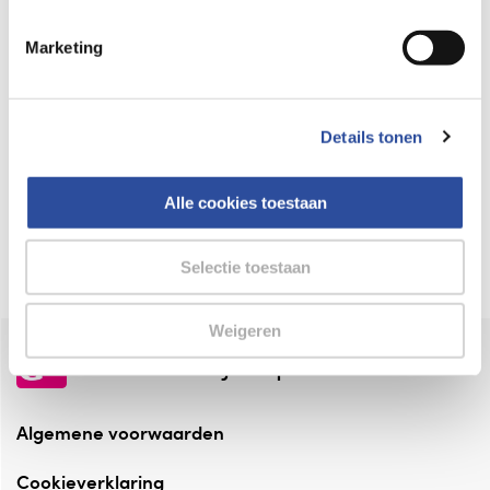
Keurmerk Zelfzorg Online
Marketing
⁠Verantwoorde zorg, ⁠ook online.
Winkelen met zekerheid
Details tonen
⁠Deze webshop is aangesloten ⁠bij
Thuiswinkelwaarborg.
Alle cookies toestaan
Altijd onze folder bij de hand
Check onze folders ⁠bij AlleFolders.
Selectie toestaan
Weigeren
de vriendelijke specialist
Algemene voorwaarden
Cookieverklaring