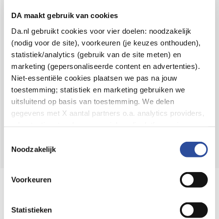
Voor 21u besteld,
binnen 2 dagen in huis
*
DA maakt gebruik van cookies
8.6 uit
4.106 reviews
Da.nl gebruikt cookies voor vier doelen: noodzakelijk
(nodig voor de site), voorkeuren (je keuzes onthouden),
Over DA
statistiek/analytics (gebruik van de site meten) en
Klantenservice
marketing (gepersonaliseerde content en advertenties).
Niet-essentiële cookies plaatsen we pas na jouw
Assortiment
toestemming; statistiek en marketing gebruiken we
uitsluitend op basis van toestemming. We delen
DA
Volg
op:
gegevens met X aantal partners o.a. analytics providers,
advertentienetwerken en social mediaplatforms; in onze
Cookie-verklaring
vind je de volledige lijst van partijen
Toestemmingsselectie
en de bewaartermijnen per categorie. Je kunt je keuze op
Noodzakelijk
elk moment wijzigen of intrekken via
Cookie-
instellingen
. Meer informatie over onze
Voorkeuren
Online aanbieder medicijnen
gegevensverwerking staat in de
Privacyverklaring
.
⁠Controleer welke medicijnen onze
webshop mag verkopen.
Statistieken