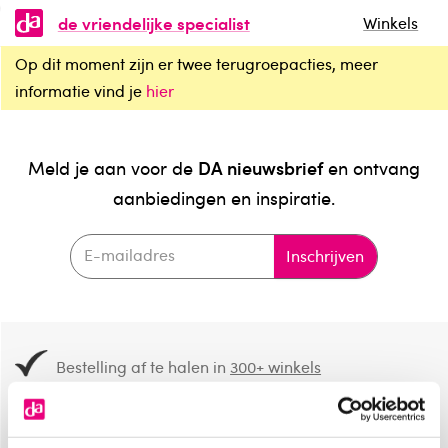
de vriendelijke specialist
Winkels
Op dit moment zijn er twee terugroepacties, meer
informatie vind je
hier
DA nieuwsbrief
Meld je aan voor de
en ontvang
aanbiedingen en inspiratie.
Inschrijven
Bestelling af te halen in
300+ winkels
Gratis verzending vanaf 49.-