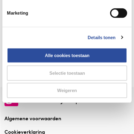
Keurmerk Zelfzorg Online
Marketing
⁠Verantwoorde zorg, ⁠ook online.
Winkelen met zekerheid
Details tonen
⁠Deze webshop is aangesloten ⁠bij
Thuiswinkelwaarborg.
Alle cookies toestaan
Altijd onze folder bij de hand
Check onze folders ⁠bij AlleFolders.
Selectie toestaan
Weigeren
de vriendelijke specialist
Algemene voorwaarden
Cookieverklaring