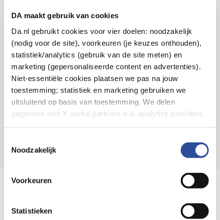
Voor 21u besteld,
binnen 2 dagen in huis
*
DA maakt gebruik van cookies
8.6 uit
4.106 reviews
Da.nl gebruikt cookies voor vier doelen: noodzakelijk
(nodig voor de site), voorkeuren (je keuzes onthouden),
Over DA
statistiek/analytics (gebruik van de site meten) en
Klantenservice
marketing (gepersonaliseerde content en advertenties).
Niet-essentiële cookies plaatsen we pas na jouw
Assortiment
toestemming; statistiek en marketing gebruiken we
uitsluitend op basis van toestemming. We delen
DA
Volg
op:
gegevens met X aantal partners o.a. analytics providers,
advertentienetwerken en social mediaplatforms; in onze
Cookie-verklaring
vind je de volledige lijst van partijen
Toestemmingsselectie
en de bewaartermijnen per categorie. Je kunt je keuze op
Noodzakelijk
elk moment wijzigen of intrekken via
Cookie-
instellingen
. Meer informatie over onze
Voorkeuren
Online aanbieder medicijnen
gegevensverwerking staat in de
Privacyverklaring
.
⁠Controleer welke medicijnen onze
webshop mag verkopen.
Statistieken