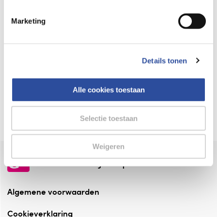
Keurmerk Zelfzorg Online
Marketing
⁠Verantwoorde zorg, ⁠ook online.
Winkelen met zekerheid
Details tonen
⁠Deze webshop is aangesloten ⁠bij
Thuiswinkelwaarborg.
Alle cookies toestaan
Altijd onze folder bij de hand
Check onze folders ⁠bij AlleFolders.
Selectie toestaan
Weigeren
de vriendelijke specialist
Algemene voorwaarden
Cookieverklaring