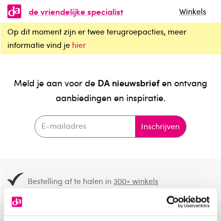
de vriendelijke specialist
Winkels
Op dit moment zijn er twee terugroepacties, meer
informatie vind je
hier
DA nieuwsbrief
Meld je aan voor de
en ontvang
aanbiedingen en inspiratie.
Inschrijven
Bestelling af te halen in
300+ winkels
Gratis verzending vanaf 49.-