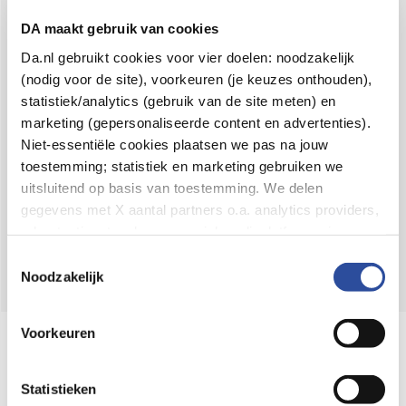
Voor 21u besteld,
binnen 2 dagen in huis
*
DA maakt gebruik van cookies
8.6 uit
4.106 reviews
Da.nl gebruikt cookies voor vier doelen: noodzakelijk
(nodig voor de site), voorkeuren (je keuzes onthouden),
Over DA
statistiek/analytics (gebruik van de site meten) en
Klantenservice
marketing (gepersonaliseerde content en advertenties).
Niet-essentiële cookies plaatsen we pas na jouw
Assortiment
toestemming; statistiek en marketing gebruiken we
uitsluitend op basis van toestemming. We delen
DA
Volg
op:
gegevens met X aantal partners o.a. analytics providers,
advertentienetwerken en social mediaplatforms; in onze
Cookie-verklaring
vind je de volledige lijst van partijen
Toestemmingsselectie
en de bewaartermijnen per categorie. Je kunt je keuze op
Noodzakelijk
elk moment wijzigen of intrekken via
Cookie-
instellingen
. Meer informatie over onze
Voorkeuren
Online aanbieder medicijnen
gegevensverwerking staat in de
Privacyverklaring
.
⁠Controleer welke medicijnen onze
webshop mag verkopen.
Statistieken