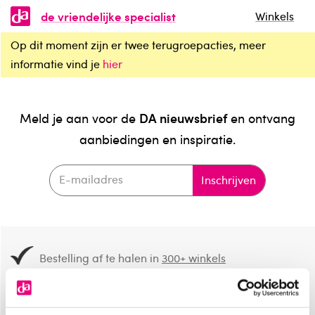
de vriendelijke specialist
Winkels
Op dit moment zijn er twee terugroepacties, meer
informatie vind je
hier
DA nieuwsbrief
Meld je aan voor de
en ontvang
aanbiedingen en inspiratie.
Inschrijven
Bestelling af te halen in
300+ winkels
Gratis verzending vanaf 49.-