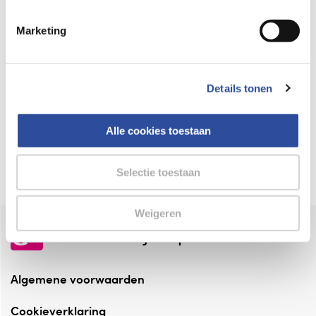
Keurmerk Zelfzorg Online
Marketing
⁠Verantwoorde zorg, ⁠ook online.
Winkelen met zekerheid
Details tonen
⁠Deze webshop is aangesloten ⁠bij
Thuiswinkelwaarborg.
Alle cookies toestaan
Altijd onze folder bij de hand
Check onze folders ⁠bij AlleFolders.
Selectie toestaan
Weigeren
de vriendelijke specialist
Algemene voorwaarden
Cookieverklaring