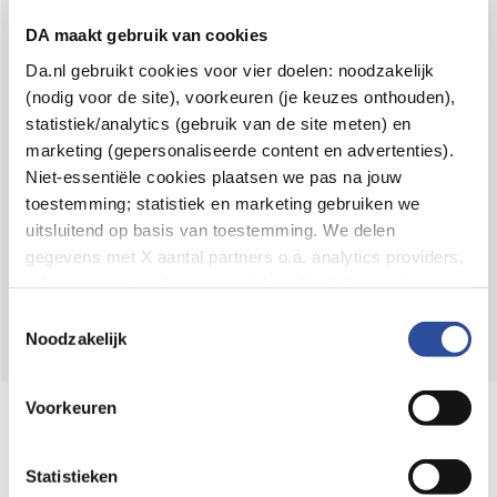
Voor 21u besteld,
binnen 2 dagen in huis
*
DA maakt gebruik van cookies
8.6 uit
4.106 reviews
Da.nl gebruikt cookies voor vier doelen: noodzakelijk
(nodig voor de site), voorkeuren (je keuzes onthouden),
Over DA
statistiek/analytics (gebruik van de site meten) en
Klantenservice
marketing (gepersonaliseerde content en advertenties).
Niet-essentiële cookies plaatsen we pas na jouw
Assortiment
toestemming; statistiek en marketing gebruiken we
uitsluitend op basis van toestemming. We delen
DA
Volg
op:
gegevens met X aantal partners o.a. analytics providers,
advertentienetwerken en social mediaplatforms; in onze
Cookie-verklaring
vind je de volledige lijst van partijen
Toestemmingsselectie
en de bewaartermijnen per categorie. Je kunt je keuze op
Noodzakelijk
elk moment wijzigen of intrekken via
Cookie-
instellingen
. Meer informatie over onze
Voorkeuren
Online aanbieder medicijnen
gegevensverwerking staat in de
Privacyverklaring
.
⁠Controleer welke medicijnen onze
webshop mag verkopen.
Statistieken