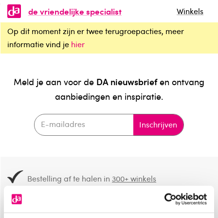
de vriendelijke specialist
Winkels
Op dit moment zijn er twee terugroepacties, meer
informatie vind je
hier
DA nieuwsbrief
Meld je aan voor de
en ontvang
aanbiedingen en inspiratie.
Inschrijven
Bestelling af te halen in
300+ winkels
Gratis verzending vanaf 49.-