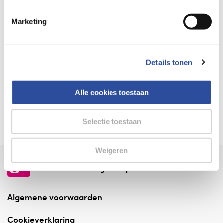
Keurmerk Zelfzorg Online
Marketing
⁠Verantwoorde zorg, ⁠ook online.
Winkelen met zekerheid
Details tonen
⁠Deze webshop is aangesloten ⁠bij
Thuiswinkelwaarborg.
Alle cookies toestaan
Altijd onze folder bij de hand
Check onze folders ⁠bij AlleFolders.
Selectie toestaan
Weigeren
de vriendelijke specialist
Algemene voorwaarden
Cookieverklaring