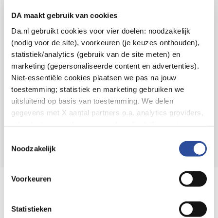
Voor 21u besteld,
binnen 2 dagen in huis
*
DA maakt gebruik van cookies
8.6 uit
4.106 reviews
Da.nl gebruikt cookies voor vier doelen: noodzakelijk
(nodig voor de site), voorkeuren (je keuzes onthouden),
Over DA
statistiek/analytics (gebruik van de site meten) en
Klantenservice
marketing (gepersonaliseerde content en advertenties).
Niet-essentiële cookies plaatsen we pas na jouw
Assortiment
toestemming; statistiek en marketing gebruiken we
uitsluitend op basis van toestemming. We delen
DA
Volg
op:
gegevens met X aantal partners o.a. analytics providers,
advertentienetwerken en social mediaplatforms; in onze
Cookie-verklaring
vind je de volledige lijst van partijen
Toestemmingsselectie
en de bewaartermijnen per categorie. Je kunt je keuze op
Noodzakelijk
elk moment wijzigen of intrekken via
Cookie-
instellingen
. Meer informatie over onze
Voorkeuren
Online aanbieder medicijnen
gegevensverwerking staat in de
Privacyverklaring
.
⁠Controleer welke medicijnen onze
webshop mag verkopen.
Statistieken