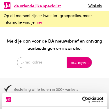
de vriendelijke specialist
Winkels
Op dit moment zijn er twee terugroepacties, meer
informatie vind je
hier
DA nieuwsbrief
Meld je aan voor de
en ontvang
aanbiedingen en inspiratie.
Inschrijven
Bestelling af te halen in
300+ winkels
Gratis verzending vanaf 49.-