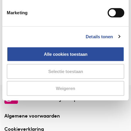
Keurmerk Zelfzorg Online
Marketing
⁠Verantwoorde zorg, ⁠ook online.
Winkelen met zekerheid
Details tonen
⁠Deze webshop is aangesloten ⁠bij
Thuiswinkelwaarborg.
Alle cookies toestaan
Altijd onze folder bij de hand
Check onze folders ⁠bij AlleFolders.
Selectie toestaan
Weigeren
de vriendelijke specialist
Algemene voorwaarden
Cookieverklaring