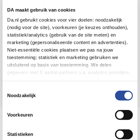
Voor 21u besteld,
binnen 2 dagen in huis
*
DA maakt gebruik van cookies
8.6 uit
4.106 reviews
Da.nl gebruikt cookies voor vier doelen: noodzakelijk
(nodig voor de site), voorkeuren (je keuzes onthouden),
Over DA
statistiek/analytics (gebruik van de site meten) en
Klantenservice
marketing (gepersonaliseerde content en advertenties).
Niet-essentiële cookies plaatsen we pas na jouw
Assortiment
toestemming; statistiek en marketing gebruiken we
uitsluitend op basis van toestemming. We delen
DA
Volg
op:
gegevens met X aantal partners o.a. analytics providers,
advertentienetwerken en social mediaplatforms; in onze
Cookie-verklaring
vind je de volledige lijst van partijen
Toestemmingsselectie
en de bewaartermijnen per categorie. Je kunt je keuze op
Noodzakelijk
elk moment wijzigen of intrekken via
Cookie-
instellingen
. Meer informatie over onze
Voorkeuren
Online aanbieder medicijnen
gegevensverwerking staat in de
Privacyverklaring
.
⁠Controleer welke medicijnen onze
webshop mag verkopen.
Statistieken