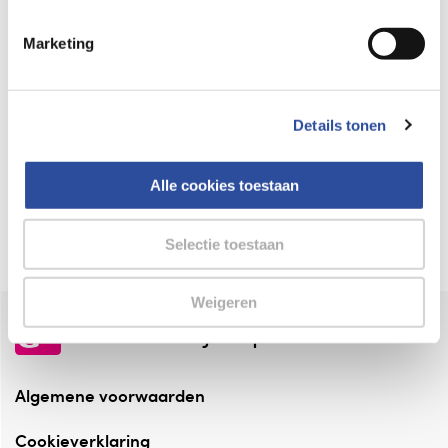
Keurmerk Zelfzorg Online
Marketing
⁠Verantwoorde zorg, ⁠ook online.
Winkelen met zekerheid
Details tonen
⁠Deze webshop is aangesloten ⁠bij
Thuiswinkelwaarborg.
Alle cookies toestaan
Altijd onze folder bij de hand
Check onze folders ⁠bij AlleFolders.
Selectie toestaan
Weigeren
de vriendelijke specialist
Algemene voorwaarden
Cookieverklaring