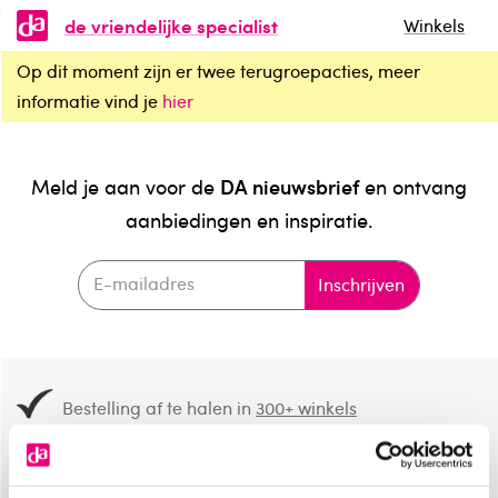
de vriendelijke specialist
Winkels
Op dit moment zijn er twee terugroepacties, meer
informatie vind je
hier
DA nieuwsbrief
Meld je aan voor de
en ontvang
aanbiedingen en inspiratie.
Inschrijven
Bestelling af te halen in
300+ winkels
Gratis verzending vanaf 49.-