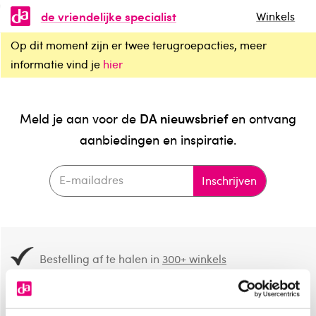
de vriendelijke specialist
Winkels
Op dit moment zijn er twee terugroepacties, meer
informatie vind je
hier
DA nieuwsbrief
Meld je aan voor de
en ontvang
aanbiedingen en inspiratie.
Inschrijven
Bestelling af te halen in
300+ winkels
Gratis verzending vanaf 49.-