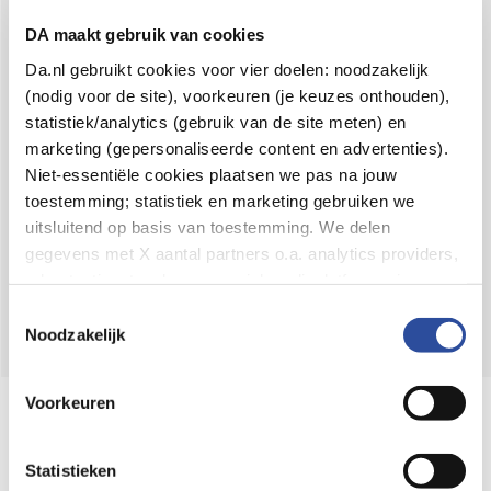
Voor 21u besteld,
binnen 2 dagen in huis
*
DA maakt gebruik van cookies
8.6 uit
4.106 reviews
Da.nl gebruikt cookies voor vier doelen: noodzakelijk
(nodig voor de site), voorkeuren (je keuzes onthouden),
Over DA
statistiek/analytics (gebruik van de site meten) en
Klantenservice
marketing (gepersonaliseerde content en advertenties).
Niet-essentiële cookies plaatsen we pas na jouw
Assortiment
toestemming; statistiek en marketing gebruiken we
uitsluitend op basis van toestemming. We delen
DA
Volg
op:
gegevens met X aantal partners o.a. analytics providers,
advertentienetwerken en social mediaplatforms; in onze
Cookie-verklaring
vind je de volledige lijst van partijen
Toestemmingsselectie
en de bewaartermijnen per categorie. Je kunt je keuze op
Noodzakelijk
elk moment wijzigen of intrekken via
Cookie-
instellingen
. Meer informatie over onze
Voorkeuren
Online aanbieder medicijnen
gegevensverwerking staat in de
Privacyverklaring
.
⁠Controleer welke medicijnen onze
webshop mag verkopen.
Statistieken