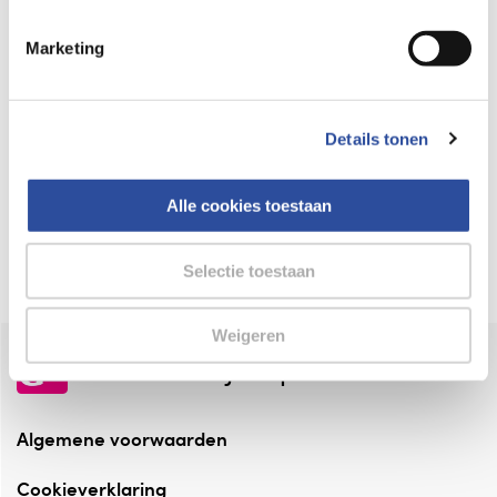
Keurmerk Zelfzorg Online
Marketing
⁠Verantwoorde zorg, ⁠ook online.
Winkelen met zekerheid
Details tonen
⁠Deze webshop is aangesloten ⁠bij
Thuiswinkelwaarborg.
Alle cookies toestaan
Altijd onze folder bij de hand
Check onze folders ⁠bij AlleFolders.
Selectie toestaan
Weigeren
de vriendelijke specialist
Algemene voorwaarden
Cookieverklaring