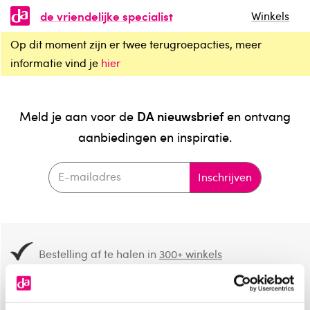
de vriendelijke specialist
Winkels
Op dit moment zijn er twee terugroepacties, meer
informatie vind je
hier
DA nieuwsbrief
Meld je aan voor de
en ontvang
aanbiedingen en inspiratie.
Inschrijven
Bestelling af te halen in
300+ winkels
Gratis verzending vanaf 49.-