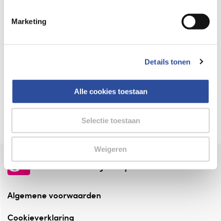
Keurmerk Zelfzorg Online
Marketing
⁠Verantwoorde zorg, ⁠ook online.
Winkelen met zekerheid
Details tonen
⁠Deze webshop is aangesloten ⁠bij
Thuiswinkelwaarborg.
Alle cookies toestaan
Altijd onze folder bij de hand
Check onze folders ⁠bij AlleFolders.
Selectie toestaan
Weigeren
de vriendelijke specialist
Algemene voorwaarden
Cookieverklaring