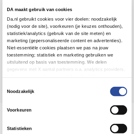
Voor 21u besteld,
binnen 2 dagen in huis
*
DA maakt gebruik van cookies
8.6 uit
4.106 reviews
Da.nl gebruikt cookies voor vier doelen: noodzakelijk
(nodig voor de site), voorkeuren (je keuzes onthouden),
Over DA
statistiek/analytics (gebruik van de site meten) en
Klantenservice
marketing (gepersonaliseerde content en advertenties).
Niet-essentiële cookies plaatsen we pas na jouw
Assortiment
toestemming; statistiek en marketing gebruiken we
uitsluitend op basis van toestemming. We delen
DA
Volg
op:
gegevens met X aantal partners o.a. analytics providers,
advertentienetwerken en social mediaplatforms; in onze
Cookie-verklaring
vind je de volledige lijst van partijen
Toestemmingsselectie
en de bewaartermijnen per categorie. Je kunt je keuze op
Noodzakelijk
elk moment wijzigen of intrekken via
Cookie-
instellingen
. Meer informatie over onze
Voorkeuren
Online aanbieder medicijnen
gegevensverwerking staat in de
Privacyverklaring
.
⁠Controleer welke medicijnen onze
webshop mag verkopen.
Statistieken