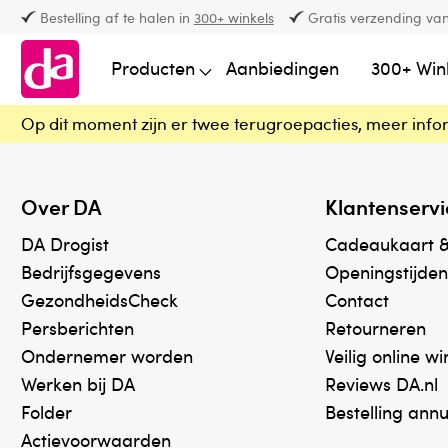
Bestelling af te halen in
300+ winkels
Gratis verzending van
Producten
Aanbiedingen
300+ Win
Op dit moment zijn er twee terugroepacties, meer info
Over DA
Klantenservi
DA Drogist
Cadeaukaart 
Bedrijfsgegevens
Openingstijden
GezondheidsCheck
Contact
Persberichten
Retourneren
Ondernemer worden
Veilig online w
Werken bij DA
Reviews DA.nl
Folder
Bestelling ann
Actievoorwaarden