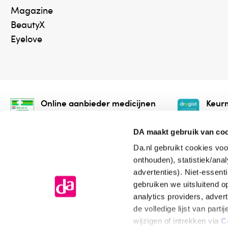
Magazine
BeautyX
Eyelove
Online aanbieder medicijnen
Keurm
⁠Controleer welke medicijnen
⁠Vera
onze webshop mag verkopen.
onlin
DA maakt gebruik van co
Da.nl gebruikt cookies voo
onthouden), statistiek/ana
advertenties). Niet-essent
gebruiken we uitsluitend 
analytics providers, adver
de volledige lijst van par
Algemene voorwaarden
Cookiev
wijzigen of intrekken via
C