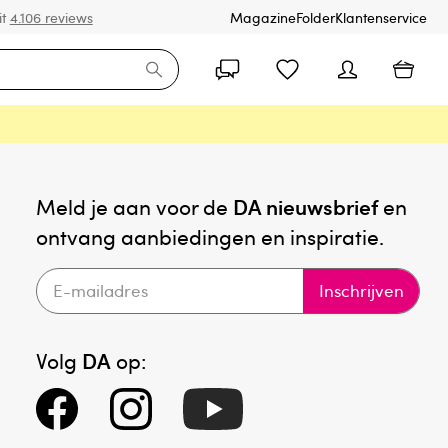
it
4.106 reviews
Magazine
Folder
Klantenservice
Meld je aan voor de
DA nieuwsbrief
en
ontvang aanbiedingen en inspiratie.
Inschrijven
Volg
DA
op: