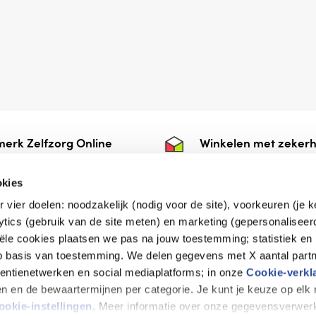
erk Zelfzorg Online
Winkelen met zekerh
ntwoorde zorg, ⁠ook
⁠Deze webshop is aan
e.
⁠bij Thuiswinkelwaarb
okies
r vier doelen: noodzakelijk (nodig voor de site), voorkeuren (je 
lytics (gebruik van de site meten) en marketing (gepersonaliseer
iële cookies plaatsen we pas na jouw toestemming; statistiek en
de vriendelijke specialist
op basis van toestemming. We delen gegevens met X aantal partn
tentienetwerken en social mediaplatforms; in onze
Cookie-verkl
tijen en de bewaartermijnen per categorie. Je kunt je keuze op el
erklaring
Disclaimer
Privacy verklaring
ookie-instellingen
. Meer informatie over onze gegevensverwerk