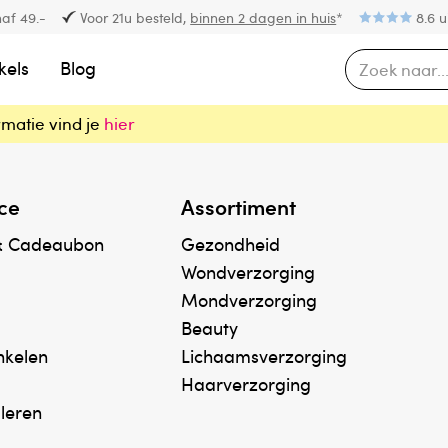
af 49.-
Voor 21u besteld,
binnen 2 dagen in huis
*
8.6 u
kels
Blog
rmatie vind je
hier
ce
Assortiment
& Cadeaubon
Gezondheid
Wondverzorging
Mondverzorging
Beauty
inkelen
Lichaamsverzorging
Haarverzorging
uleren