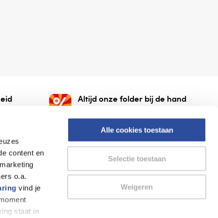
eid
Altijd onze folder bij de hand
gesloten
Check onze folders ⁠bij
org.
AlleFolders.
Alle cookies toestaan
keuzes
de content en
Selectie toestaan
 marketing
ers o.a.
Weigeren
aring
vind je
k moment
Thuiswinkel waarborg
AlleFolders
ing staat in