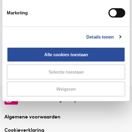
Keurmerk Zelfzorg Online
Marketing
⁠Verantwoorde zorg, ⁠ook online.
Winkelen met zekerheid
Details tonen
⁠Deze webshop is aangesloten ⁠bij
Thuiswinkelwaarborg.
Alle cookies toestaan
Altijd onze folder bij de hand
Check onze folders ⁠bij AlleFolders.
Selectie toestaan
Weigeren
de vriendelijke specialist
Algemene voorwaarden
Cookieverklaring