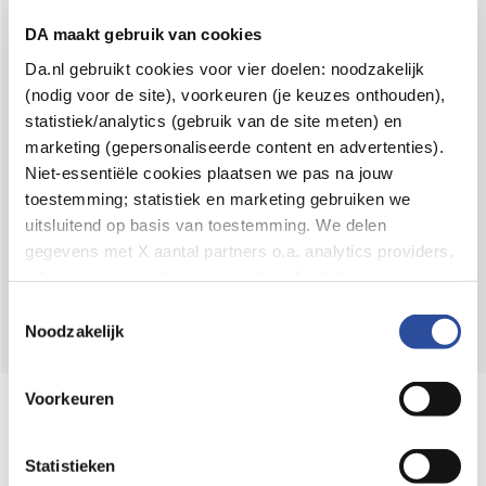
Voor 21u besteld,
binnen 2 dagen in huis
*
DA maakt gebruik van cookies
8.6 uit
4.106 reviews
Da.nl gebruikt cookies voor vier doelen: noodzakelijk
(nodig voor de site), voorkeuren (je keuzes onthouden),
Over DA
statistiek/analytics (gebruik van de site meten) en
Klantenservice
marketing (gepersonaliseerde content en advertenties).
Niet-essentiële cookies plaatsen we pas na jouw
Assortiment
toestemming; statistiek en marketing gebruiken we
uitsluitend op basis van toestemming. We delen
DA
Volg
op:
gegevens met X aantal partners o.a. analytics providers,
advertentienetwerken en social mediaplatforms; in onze
Cookie-verklaring
vind je de volledige lijst van partijen
Toestemmingsselectie
en de bewaartermijnen per categorie. Je kunt je keuze op
Noodzakelijk
elk moment wijzigen of intrekken via
Cookie-
instellingen
. Meer informatie over onze
Voorkeuren
Online aanbieder medicijnen
gegevensverwerking staat in de
Privacyverklaring
.
⁠Controleer welke medicijnen onze
webshop mag verkopen.
Statistieken