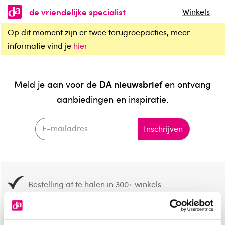
de vriendelijke specialist
Winkels
Op dit moment zijn er twee terugroepacties, meer
informatie vind je
hier
DA nieuwsbrief
Meld je aan voor de
en ontvang
aanbiedingen en inspiratie.
Inschrijven
Bestelling af te halen in
300+ winkels
Gratis verzending vanaf 49.-