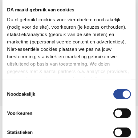
Voor 21u besteld,
binnen 2 dagen in huis
*
DA maakt gebruik van cookies
8.6 uit
4.106 reviews
Da.nl gebruikt cookies voor vier doelen: noodzakelijk
(nodig voor de site), voorkeuren (je keuzes onthouden),
Over DA
statistiek/analytics (gebruik van de site meten) en
Klantenservice
marketing (gepersonaliseerde content en advertenties).
Niet-essentiële cookies plaatsen we pas na jouw
Assortiment
toestemming; statistiek en marketing gebruiken we
uitsluitend op basis van toestemming. We delen
DA
Volg
op:
gegevens met X aantal partners o.a. analytics providers,
advertentienetwerken en social mediaplatforms; in onze
Cookie-verklaring
vind je de volledige lijst van partijen
Toestemmingsselectie
en de bewaartermijnen per categorie. Je kunt je keuze op
Noodzakelijk
elk moment wijzigen of intrekken via
Cookie-
instellingen
. Meer informatie over onze
Voorkeuren
Online aanbieder medicijnen
gegevensverwerking staat in de
Privacyverklaring
.
⁠Controleer welke medicijnen onze
webshop mag verkopen.
Statistieken