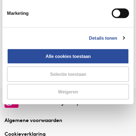
Keurmerk Zelfzorg Online
Marketing
⁠Verantwoorde zorg, ⁠ook online.
Winkelen met zekerheid
Details tonen
⁠Deze webshop is aangesloten ⁠bij
Thuiswinkelwaarborg.
Alle cookies toestaan
Altijd onze folder bij de hand
Check onze folders ⁠bij AlleFolders.
Selectie toestaan
Weigeren
de vriendelijke specialist
Algemene voorwaarden
Cookieverklaring