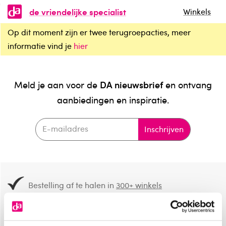
de vriendelijke specialist
Winkels
Op dit moment zijn er twee terugroepacties, meer
informatie vind je
hier
DA nieuwsbrief
Meld je aan voor de
en ontvang
aanbiedingen en inspiratie.
Inschrijven
Bestelling af te halen in
300+ winkels
Gratis verzending vanaf 49.-