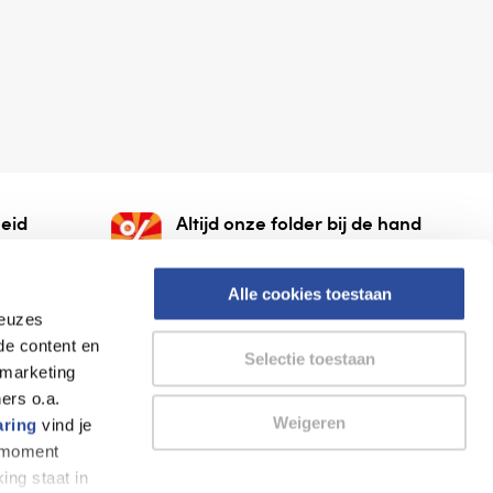
eid
Altijd onze folder bij de hand
gesloten
Check onze folders ⁠bij
org.
AlleFolders.
Alle cookies toestaan
keuzes
de content en
Selectie toestaan
 marketing
ers o.a.
Weigeren
aring
vind je
k moment
Thuiswinkel waarborg
AlleFolders
ing staat in