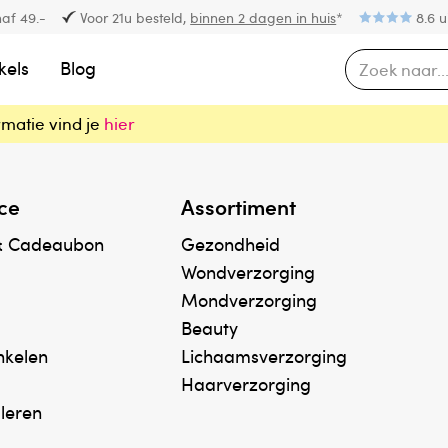
af 49.-
Voor 21u besteld,
binnen 2 dagen in huis
*
8.6 u
kels
Blog
rmatie vind je
hier
ce
Assortiment
& Cadeaubon
Gezondheid
Wondverzorging
Mondverzorging
Beauty
inkelen
Lichaamsverzorging
Haarverzorging
uleren