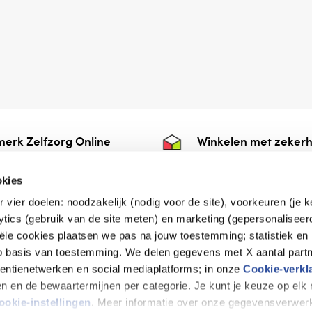
erk Zelfzorg Online
Winkelen met zekerh
ntwoorde zorg, ⁠ook
⁠Deze webshop is aan
e.
⁠bij Thuiswinkelwaarb
okies
r vier doelen: noodzakelijk (nodig voor de site), voorkeuren (je 
lytics (gebruik van de site meten) en marketing (gepersonaliseer
iële cookies plaatsen we pas na jouw toestemming; statistiek en
de vriendelijke specialist
op basis van toestemming. We delen gegevens met X aantal partn
tentienetwerken en social mediaplatforms; in onze
Cookie-verkl
tijen en de bewaartermijnen per categorie. Je kunt je keuze op el
erklaring
Disclaimer
Privacy verklaring
ookie-instellingen
. Meer informatie over onze gegevensverwerk