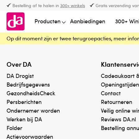
Bestelling af te halen in
300+ winkels
Gratis verzending van
Producten
Aanbiedingen
300+ Win
Op dit moment zijn er twee terugroepacties, meer info
Over DA
Klantenservi
DA Drogist
Cadeaukaart 
Bedrijfsgegevens
Openingstijden
GezondheidsCheck
Contact
Persberichten
Retourneren
Ondernemer worden
Veilig online w
Werken bij DA
Reviews DA.nl
Folder
Bestelling ann
Actievoorwaarden