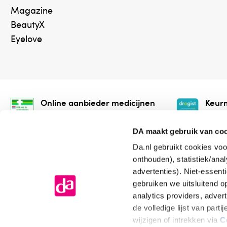
Magazine
BeautyX
Eyelove
Online aanbieder medicijnen
Keurm
⁠Controleer welke medicijnen
⁠Vera
onze webshop mag verkopen.
onlin
DA maakt gebruik van co
Da.nl gebruikt cookies voo
onthouden), statistiek/ana
advertenties). Niet-essent
gebruiken we uitsluitend 
analytics providers, adver
de volledige lijst van par
Algemene voorwaarden
Cookiev
wijzigen of intrekken via
C