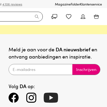
it
4.106 reviews
Magazine
Folder
Klantenservice
Meld je aan voor de
DA nieuwsbrief
en
ontvang aanbiedingen en inspiratie.
Inschrijven
Volg
DA
op: