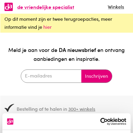
de vriendelijke specialist
Winkels
Op dit moment zijn er twee terugroepacties, meer
informatie vind je
hier
DA nieuwsbrief
Meld je aan voor de
en ontvang
aanbiedingen en inspiratie.
Inschrijven
Bestelling af te halen in
300+ winkels
Gratis verzending vanaf 49.-