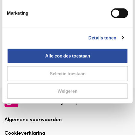
Keurmerk Zelfzorg Online
Marketing
⁠Verantwoorde zorg, ⁠ook online.
Winkelen met zekerheid
Details tonen
⁠Deze webshop is aangesloten ⁠bij
Thuiswinkelwaarborg.
Alle cookies toestaan
Altijd onze folder bij de hand
Check onze folders ⁠bij AlleFolders.
Selectie toestaan
Weigeren
de vriendelijke specialist
Algemene voorwaarden
Cookieverklaring