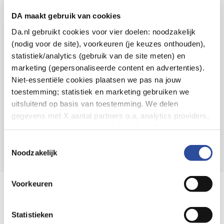
Voor 21u besteld,
binnen 2 dagen in huis
*
DA maakt gebruik van cookies
8.6 uit
4.106 reviews
Da.nl gebruikt cookies voor vier doelen: noodzakelijk
(nodig voor de site), voorkeuren (je keuzes onthouden),
Over DA
statistiek/analytics (gebruik van de site meten) en
Klantenservice
marketing (gepersonaliseerde content en advertenties).
Niet-essentiële cookies plaatsen we pas na jouw
Assortiment
toestemming; statistiek en marketing gebruiken we
uitsluitend op basis van toestemming. We delen
DA
Volg
op:
gegevens met X aantal partners o.a. analytics providers,
advertentienetwerken en social mediaplatforms; in onze
Cookie-verklaring
vind je de volledige lijst van partijen
Toestemmingsselectie
en de bewaartermijnen per categorie. Je kunt je keuze op
Noodzakelijk
elk moment wijzigen of intrekken via
Cookie-
instellingen
. Meer informatie over onze
Voorkeuren
Online aanbieder medicijnen
gegevensverwerking staat in de
Privacyverklaring
.
⁠Controleer welke medicijnen onze
webshop mag verkopen.
Statistieken