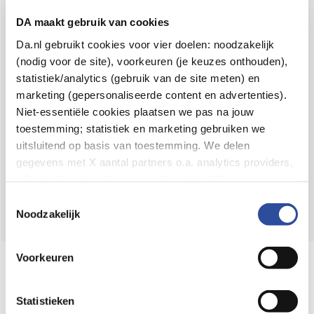
Voor 21u besteld,
binnen 2 dagen in huis
*
DA maakt gebruik van cookies
8.6 uit
4.106 reviews
Da.nl gebruikt cookies voor vier doelen: noodzakelijk
(nodig voor de site), voorkeuren (je keuzes onthouden),
Over DA
statistiek/analytics (gebruik van de site meten) en
Klantenservice
marketing (gepersonaliseerde content en advertenties).
Niet-essentiële cookies plaatsen we pas na jouw
Assortiment
toestemming; statistiek en marketing gebruiken we
uitsluitend op basis van toestemming. We delen
DA
Volg
op:
gegevens met X aantal partners o.a. analytics providers,
advertentienetwerken en social mediaplatforms; in onze
Cookie-verklaring
vind je de volledige lijst van partijen
Toestemmingsselectie
en de bewaartermijnen per categorie. Je kunt je keuze op
Noodzakelijk
elk moment wijzigen of intrekken via
Cookie-
instellingen
. Meer informatie over onze
Voorkeuren
Online aanbieder medicijnen
gegevensverwerking staat in de
Privacyverklaring
.
⁠Controleer welke medicijnen onze
webshop mag verkopen.
Statistieken