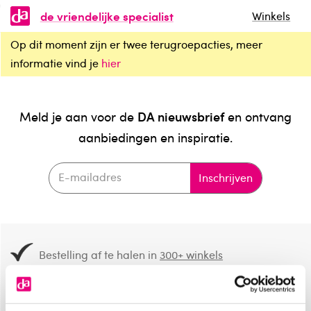
de vriendelijke specialist
Winkels
Op dit moment zijn er twee terugroepacties, meer
informatie vind je
hier
DA nieuwsbrief
Meld je aan voor de
en ontvang
aanbiedingen en inspiratie.
Inschrijven
Bestelling af te halen in
300+ winkels
Gratis verzending vanaf 49.-