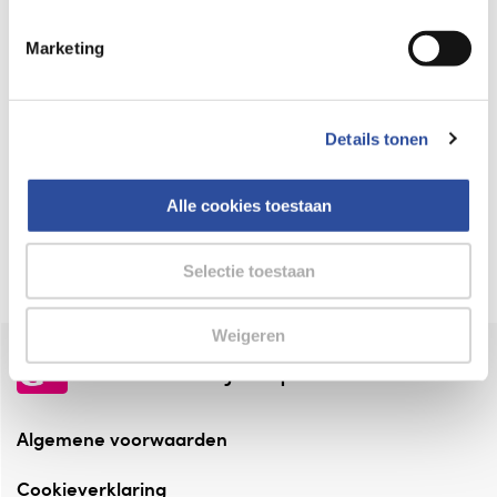
Keurmerk Zelfzorg Online
Marketing
⁠Verantwoorde zorg, ⁠ook online.
Winkelen met zekerheid
Details tonen
⁠Deze webshop is aangesloten ⁠bij
Thuiswinkelwaarborg.
Alle cookies toestaan
Altijd onze folder bij de hand
Check onze folders ⁠bij AlleFolders.
Selectie toestaan
Weigeren
de vriendelijke specialist
Algemene voorwaarden
Cookieverklaring