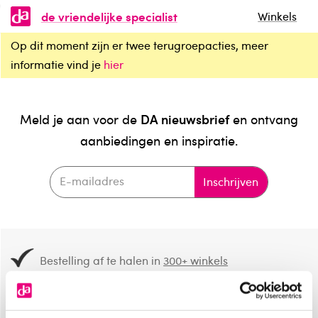
de vriendelijke specialist
Winkels
Op dit moment zijn er twee terugroepacties, meer
informatie vind je
hier
DA nieuwsbrief
Meld je aan voor de
en ontvang
aanbiedingen en inspiratie.
Inschrijven
Bestelling af te halen in
300+ winkels
Gratis verzending vanaf 49.-