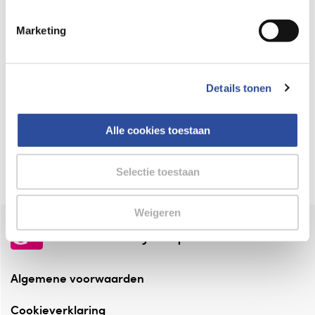
Keurmerk Zelfzorg Online
Marketing
⁠Verantwoorde zorg, ⁠ook online.
Winkelen met zekerheid
Details tonen
⁠Deze webshop is aangesloten ⁠bij
Thuiswinkelwaarborg.
Alle cookies toestaan
Altijd onze folder bij de hand
Check onze folders ⁠bij AlleFolders.
Selectie toestaan
Weigeren
de vriendelijke specialist
Algemene voorwaarden
Cookieverklaring