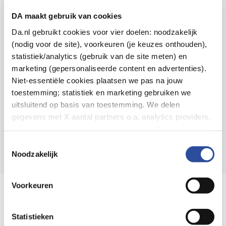
Voor 21u besteld,
binnen 2 dagen in huis
*
DA maakt gebruik van cookies
8.6 uit
4.106 reviews
Da.nl gebruikt cookies voor vier doelen: noodzakelijk
(nodig voor de site), voorkeuren (je keuzes onthouden),
Over DA
statistiek/analytics (gebruik van de site meten) en
Klantenservice
marketing (gepersonaliseerde content en advertenties).
Niet-essentiële cookies plaatsen we pas na jouw
Assortiment
toestemming; statistiek en marketing gebruiken we
uitsluitend op basis van toestemming. We delen
DA
Volg
op:
gegevens met X aantal partners o.a. analytics providers,
advertentienetwerken en social mediaplatforms; in onze
Cookie-verklaring
vind je de volledige lijst van partijen
Toestemmingsselectie
en de bewaartermijnen per categorie. Je kunt je keuze op
Noodzakelijk
elk moment wijzigen of intrekken via
Cookie-
instellingen
. Meer informatie over onze
Voorkeuren
Online aanbieder medicijnen
gegevensverwerking staat in de
Privacyverklaring
.
⁠Controleer welke medicijnen onze
webshop mag verkopen.
Statistieken