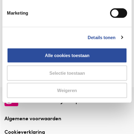
Keurmerk Zelfzorg Online
Marketing
⁠Verantwoorde zorg, ⁠ook online.
Winkelen met zekerheid
Details tonen
⁠Deze webshop is aangesloten ⁠bij
Thuiswinkelwaarborg.
Alle cookies toestaan
Altijd onze folder bij de hand
Check onze folders ⁠bij AlleFolders.
Selectie toestaan
Weigeren
de vriendelijke specialist
Algemene voorwaarden
Cookieverklaring