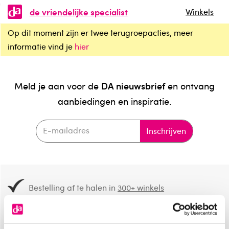
de vriendelijke specialist
Winkels
Op dit moment zijn er twee terugroepacties, meer
informatie vind je
hier
DA nieuwsbrief
Meld je aan voor de
en ontvang
aanbiedingen en inspiratie.
Inschrijven
Bestelling af te halen in
300+ winkels
Gratis verzending vanaf 49.-