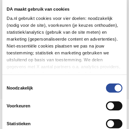
Voor 21u besteld,
binnen 2 dagen in huis
*
DA maakt gebruik van cookies
8.6 uit
4.106 reviews
Da.nl gebruikt cookies voor vier doelen: noodzakelijk
(nodig voor de site), voorkeuren (je keuzes onthouden),
Over DA
statistiek/analytics (gebruik van de site meten) en
Klantenservice
marketing (gepersonaliseerde content en advertenties).
Niet-essentiële cookies plaatsen we pas na jouw
Assortiment
toestemming; statistiek en marketing gebruiken we
uitsluitend op basis van toestemming. We delen
DA
Volg
op:
gegevens met X aantal partners o.a. analytics providers,
advertentienetwerken en social mediaplatforms; in onze
Cookie-verklaring
vind je de volledige lijst van partijen
Toestemmingsselectie
en de bewaartermijnen per categorie. Je kunt je keuze op
Noodzakelijk
elk moment wijzigen of intrekken via
Cookie-
instellingen
. Meer informatie over onze
Voorkeuren
Online aanbieder medicijnen
gegevensverwerking staat in de
Privacyverklaring
.
⁠Controleer welke medicijnen onze
webshop mag verkopen.
Statistieken