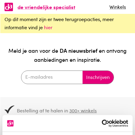
de vriendelijke specialist
Winkels
Op dit moment zijn er twee terugroepacties, meer
informatie vind je
hier
DA nieuwsbrief
Meld je aan voor de
en ontvang
aanbiedingen en inspiratie.
Inschrijven
Bestelling af te halen in
300+ winkels
Gratis verzending vanaf 49.-