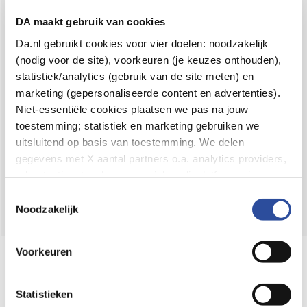
Voor 21u besteld,
binnen 2 dagen in huis
*
DA maakt gebruik van cookies
8.6 uit
4.106 reviews
Da.nl gebruikt cookies voor vier doelen: noodzakelijk
(nodig voor de site), voorkeuren (je keuzes onthouden),
Over DA
statistiek/analytics (gebruik van de site meten) en
Klantenservice
marketing (gepersonaliseerde content en advertenties).
Niet-essentiële cookies plaatsen we pas na jouw
Assortiment
toestemming; statistiek en marketing gebruiken we
uitsluitend op basis van toestemming. We delen
DA
Volg
op:
gegevens met X aantal partners o.a. analytics providers,
advertentienetwerken en social mediaplatforms; in onze
Cookie-verklaring
vind je de volledige lijst van partijen
Toestemmingsselectie
en de bewaartermijnen per categorie. Je kunt je keuze op
Noodzakelijk
elk moment wijzigen of intrekken via
Cookie-
instellingen
. Meer informatie over onze
Voorkeuren
Online aanbieder medicijnen
gegevensverwerking staat in de
Privacyverklaring
.
⁠Controleer welke medicijnen onze
webshop mag verkopen.
Statistieken