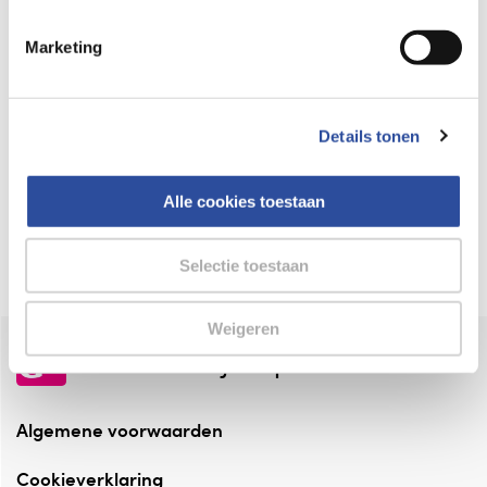
Keurmerk Zelfzorg Online
Marketing
⁠Verantwoorde zorg, ⁠ook online.
Winkelen met zekerheid
Details tonen
⁠Deze webshop is aangesloten ⁠bij
Thuiswinkelwaarborg.
Alle cookies toestaan
Altijd onze folder bij de hand
Check onze folders ⁠bij AlleFolders.
Selectie toestaan
Weigeren
de vriendelijke specialist
Algemene voorwaarden
Cookieverklaring