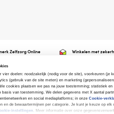
erk Zelfzorg Online
Winkelen met zekerh
ntwoorde zorg, ⁠ook
⁠Deze webshop is aan
e.
⁠bij Thuiswinkelwaarb
okies
r vier doelen: noodzakelijk (nodig voor de site), voorkeuren (je 
lytics (gebruik van de site meten) en marketing (gepersonaliseer
iële cookies plaatsen we pas na jouw toestemming; statistiek en
de vriendelijke specialist
op basis van toestemming. We delen gegevens met X aantal partn
tentienetwerken en social mediaplatforms; in onze
Cookie-verkl
tijen en de bewaartermijnen per categorie. Je kunt je keuze op el
erklaring
Disclaimer
Privacy verklaring
ookie-instellingen
. Meer informatie over onze gegevensverwerk