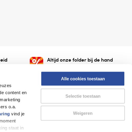
eid
Altijd onze folder bij de hand
gesloten
Check onze folders ⁠bij
org.
AlleFolders.
Alle cookies toestaan
keuzes
de content en
Selectie toestaan
 marketing
ers o.a.
Weigeren
aring
vind je
k moment
Thuiswinkel waarborg
AlleFolders
ing staat in