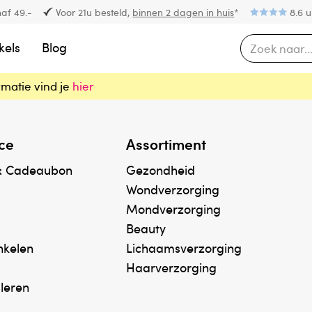
af 49.-
Voor 21u besteld,
binnen 2 dagen in huis
*
8.6 u
kels
Blog
rmatie vind je
hier
ce
Assortiment
& Cadeaubon
Gezondheid
Wondverzorging
Mondverzorging
Beauty
inkelen
Lichaamsverzorging
Haarverzorging
uleren