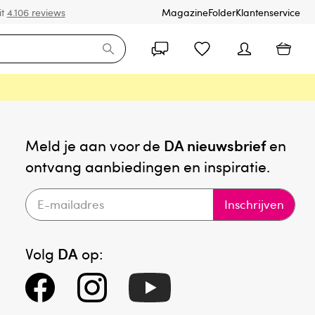
it
4.106 reviews
Magazine
Folder
Klantenservice
Meld je aan voor de
DA nieuwsbrief
en
ontvang aanbiedingen en inspiratie.
Inschrijven
Volg
DA
op: