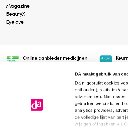
Magazine
BeautyX
Eyelove
Online aanbieder medicijnen
Keurm
⁠Controleer welke medicijnen
⁠Vera
onze webshop mag verkopen.
onlin
DA maakt gebruik van co
Da.nl gebruikt cookies voo
onthouden), statistiek/ana
advertenties). Niet-essent
gebruiken we uitsluitend 
analytics providers, adver
de volledige lijst van par
Algemene voorwaarden
Cookiev
wijzigen of intrekken via
C