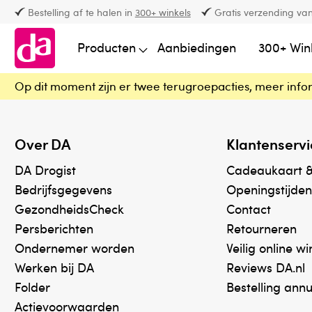
Bestelling af te halen in
300+ winkels
Gratis verzending van
Producten
Aanbiedingen
300+ Win
Op dit moment zijn er twee terugroepacties, meer info
Over DA
Klantenservi
DA Drogist
Cadeaukaart 
Bedrijfsgegevens
Openingstijden
GezondheidsCheck
Contact
Persberichten
Retourneren
Ondernemer worden
Veilig online w
Werken bij DA
Reviews DA.nl
Folder
Bestelling ann
Actievoorwaarden