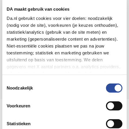
Voor 21u besteld,
binnen 2 dagen in huis
*
DA maakt gebruik van cookies
8.6 uit
4.106 reviews
Da.nl gebruikt cookies voor vier doelen: noodzakelijk
(nodig voor de site), voorkeuren (je keuzes onthouden),
Over DA
statistiek/analytics (gebruik van de site meten) en
Klantenservice
marketing (gepersonaliseerde content en advertenties).
Niet-essentiële cookies plaatsen we pas na jouw
Assortiment
toestemming; statistiek en marketing gebruiken we
uitsluitend op basis van toestemming. We delen
DA
Volg
op:
gegevens met X aantal partners o.a. analytics providers,
advertentienetwerken en social mediaplatforms; in onze
Cookie-verklaring
vind je de volledige lijst van partijen
Toestemmingsselectie
en de bewaartermijnen per categorie. Je kunt je keuze op
Noodzakelijk
elk moment wijzigen of intrekken via
Cookie-
instellingen
. Meer informatie over onze
Voorkeuren
Online aanbieder medicijnen
gegevensverwerking staat in de
Privacyverklaring
.
⁠Controleer welke medicijnen onze
webshop mag verkopen.
Statistieken