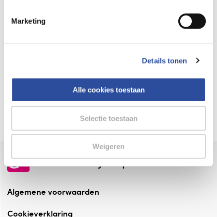
Keurmerk Zelfzorg Online
Marketing
⁠Verantwoorde zorg, ⁠ook online.
Winkelen met zekerheid
Details tonen
⁠Deze webshop is aangesloten ⁠bij
Thuiswinkelwaarborg.
Alle cookies toestaan
Altijd onze folder bij de hand
Check onze folders ⁠bij AlleFolders.
Selectie toestaan
Weigeren
de vriendelijke specialist
Algemene voorwaarden
Cookieverklaring