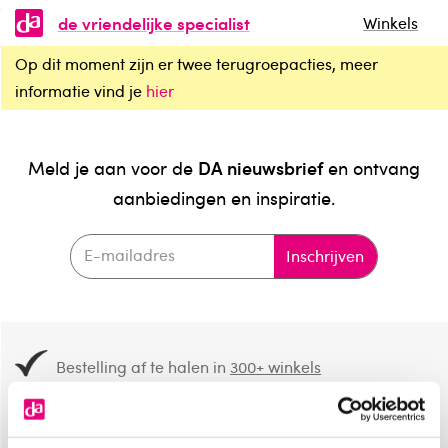
de vriendelijke specialist
Winkels
Op dit moment zijn er twee terugroepacties, meer
informatie vind je
hier
DA nieuwsbrief
Meld je aan voor de
en ontvang
aanbiedingen en inspiratie.
Inschrijven
Bestelling af te halen in
300+ winkels
Gratis verzending vanaf 49.-