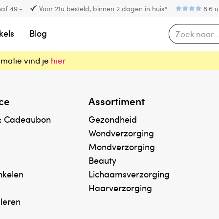
af 49.-
Voor 21u besteld,
binnen 2 dagen in huis
*
8.6 u
kels
Blog
rmatie vind je
hier
ce
Assortiment
& Cadeaubon
Gezondheid
Wondverzorging
Mondverzorging
Beauty
inkelen
Lichaamsverzorging
Haarverzorging
uleren