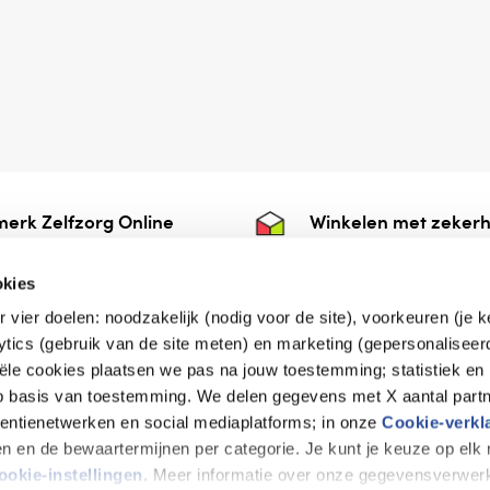
erk Zelfzorg Online
Winkelen met zekerh
ntwoorde zorg, ⁠ook
⁠Deze webshop is aan
e.
⁠bij Thuiswinkelwaarb
okies
r vier doelen: noodzakelijk (nodig voor de site), voorkeuren (je 
lytics (gebruik van de site meten) en marketing (gepersonaliseer
iële cookies plaatsen we pas na jouw toestemming; statistiek en
de vriendelijke specialist
op basis van toestemming. We delen gegevens met X aantal partn
tentienetwerken en social mediaplatforms; in onze
Cookie-verkl
tijen en de bewaartermijnen per categorie. Je kunt je keuze op el
erklaring
Disclaimer
Privacy verklaring
ookie-instellingen
. Meer informatie over onze gegevensverwerk