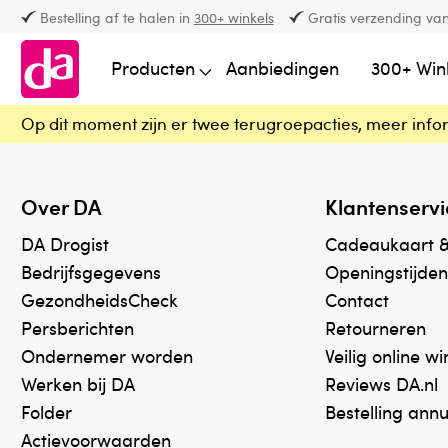
Bestelling af te halen in
300+ winkels
Gratis verzending van
Producten
Aanbiedingen
300+ Win
Op dit moment zijn er twee terugroepacties, meer info
Over DA
Klantenservi
DA Drogist
Cadeaukaart 
Bedrijfsgegevens
Openingstijden
GezondheidsCheck
Contact
Persberichten
Retourneren
Ondernemer worden
Veilig online w
Werken bij DA
Reviews DA.nl
Folder
Bestelling ann
Actievoorwaarden