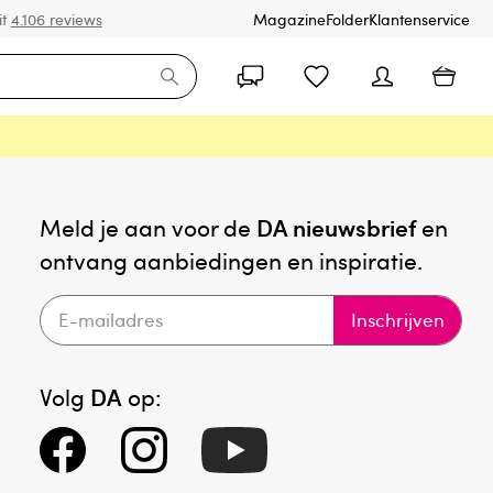
it
4.106 reviews
Magazine
Folder
Klantenservice
Meld je aan voor de
DA nieuwsbrief
en
ontvang aanbiedingen en inspiratie.
Inschrijven
Volg
DA
op: