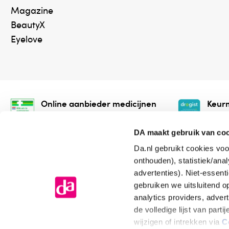
Magazine
BeautyX
Eyelove
Online aanbieder medicijnen
Keurm
⁠Controleer welke medicijnen
⁠Vera
onze webshop mag verkopen.
onlin
DA maakt gebruik van co
Da.nl gebruikt cookies voo
onthouden), statistiek/ana
advertenties). Niet-essent
gebruiken we uitsluitend 
analytics providers, adver
de volledige lijst van par
Algemene voorwaarden
Cookiev
wijzigen of intrekken via
C