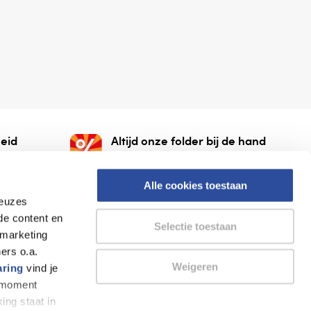
eid
Altijd onze folder bij de hand
gesloten
Check onze folders ⁠bij
org.
AlleFolders.
Alle cookies toestaan
keuzes
de content en
Selectie toestaan
 marketing
ers o.a.
Weigeren
aring
vind je
k moment
Thuiswinkel waarborg
AlleFolders
ing staat in