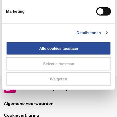
Keurmerk Zelfzorg Online
Marketing
⁠Verantwoorde zorg, ⁠ook online.
Winkelen met zekerheid
Details tonen
⁠Deze webshop is aangesloten ⁠bij
Thuiswinkelwaarborg.
Alle cookies toestaan
Altijd onze folder bij de hand
Check onze folders ⁠bij AlleFolders.
Selectie toestaan
Weigeren
de vriendelijke specialist
Algemene voorwaarden
Cookieverklaring