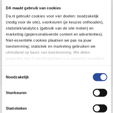
Voor 21u besteld,
binnen 2 dagen in huis
*
DA maakt gebruik van cookies
8.6 uit
4.106 reviews
Da.nl gebruikt cookies voor vier doelen: noodzakelijk
(nodig voor de site), voorkeuren (je keuzes onthouden),
Over DA
statistiek/analytics (gebruik van de site meten) en
Klantenservice
marketing (gepersonaliseerde content en advertenties).
Niet-essentiële cookies plaatsen we pas na jouw
Assortiment
toestemming; statistiek en marketing gebruiken we
uitsluitend op basis van toestemming. We delen
DA
Volg
op:
gegevens met X aantal partners o.a. analytics providers,
advertentienetwerken en social mediaplatforms; in onze
Cookie-verklaring
vind je de volledige lijst van partijen
Toestemmingsselectie
en de bewaartermijnen per categorie. Je kunt je keuze op
Noodzakelijk
elk moment wijzigen of intrekken via
Cookie-
instellingen
. Meer informatie over onze
Voorkeuren
Online aanbieder medicijnen
gegevensverwerking staat in de
Privacyverklaring
.
⁠Controleer welke medicijnen onze
webshop mag verkopen.
Statistieken