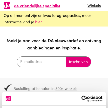
de vriendelijke specialist
Winkels
Op dit moment zijn er twee terugroepacties, meer
informatie vind je
hier
DA nieuwsbrief
Meld je aan voor de
en ontvang
aanbiedingen en inspiratie.
Inschrijven
Bestelling af te halen in
300+ winkels
Gratis verzending vanaf 49.-