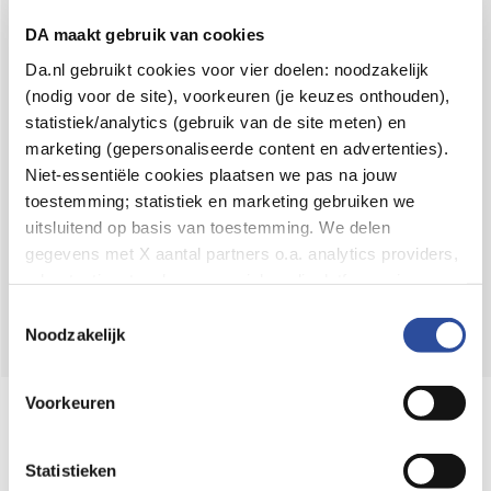
Voor 21u besteld,
binnen 2 dagen in huis
*
DA maakt gebruik van cookies
8.6 uit
4.106 reviews
Da.nl gebruikt cookies voor vier doelen: noodzakelijk
(nodig voor de site), voorkeuren (je keuzes onthouden),
Over DA
statistiek/analytics (gebruik van de site meten) en
Klantenservice
marketing (gepersonaliseerde content en advertenties).
Niet-essentiële cookies plaatsen we pas na jouw
Assortiment
toestemming; statistiek en marketing gebruiken we
uitsluitend op basis van toestemming. We delen
DA
Volg
op:
gegevens met X aantal partners o.a. analytics providers,
advertentienetwerken en social mediaplatforms; in onze
Cookie-verklaring
vind je de volledige lijst van partijen
Toestemmingsselectie
en de bewaartermijnen per categorie. Je kunt je keuze op
Noodzakelijk
elk moment wijzigen of intrekken via
Cookie-
instellingen
. Meer informatie over onze
Voorkeuren
Online aanbieder medicijnen
gegevensverwerking staat in de
Privacyverklaring
.
⁠Controleer welke medicijnen onze
webshop mag verkopen.
Statistieken