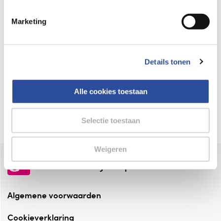
Keurmerk Zelfzorg Online
Marketing
⁠Verantwoorde zorg, ⁠ook online.
Winkelen met zekerheid
Details tonen
⁠Deze webshop is aangesloten ⁠bij
Thuiswinkelwaarborg.
Alle cookies toestaan
Altijd onze folder bij de hand
Check onze folders ⁠bij AlleFolders.
Selectie toestaan
Weigeren
de vriendelijke specialist
Algemene voorwaarden
Cookieverklaring