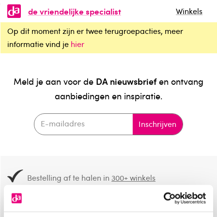
de vriendelijke specialist
Winkels
Op dit moment zijn er twee terugroepacties, meer
informatie vind je
hier
DA nieuwsbrief
Meld je aan voor de
en ontvang
aanbiedingen en inspiratie.
Inschrijven
Bestelling af te halen in
300+ winkels
Gratis verzending vanaf 49.-