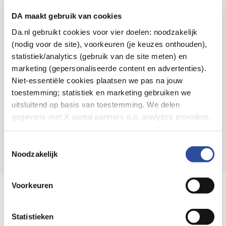
Voor 21u besteld,
binnen 2 dagen in huis
*
DA maakt gebruik van cookies
8.6 uit
4.106 reviews
Da.nl gebruikt cookies voor vier doelen: noodzakelijk
(nodig voor de site), voorkeuren (je keuzes onthouden),
Over DA
statistiek/analytics (gebruik van de site meten) en
Klantenservice
marketing (gepersonaliseerde content en advertenties).
Niet-essentiële cookies plaatsen we pas na jouw
Assortiment
toestemming; statistiek en marketing gebruiken we
uitsluitend op basis van toestemming. We delen
DA
Volg
op:
gegevens met X aantal partners o.a. analytics providers,
advertentienetwerken en social mediaplatforms; in onze
Cookie-verklaring
vind je de volledige lijst van partijen
Toestemmingsselectie
en de bewaartermijnen per categorie. Je kunt je keuze op
Noodzakelijk
elk moment wijzigen of intrekken via
Cookie-
instellingen
. Meer informatie over onze
Voorkeuren
Online aanbieder medicijnen
gegevensverwerking staat in de
Privacyverklaring
.
⁠Controleer welke medicijnen onze
webshop mag verkopen.
Statistieken