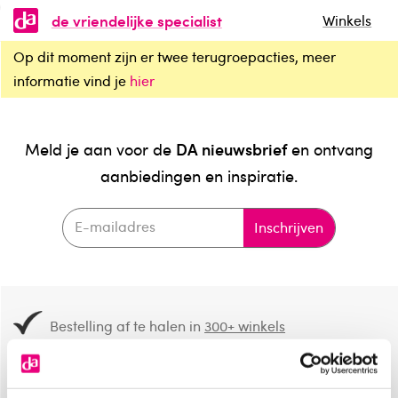
de vriendelijke specialist
Winkels
Op dit moment zijn er twee terugroepacties, meer
informatie vind je
hier
DA nieuwsbrief
Meld je aan voor de
en ontvang
aanbiedingen en inspiratie.
Inschrijven
Bestelling af te halen in
300+ winkels
Gratis verzending vanaf 49.-