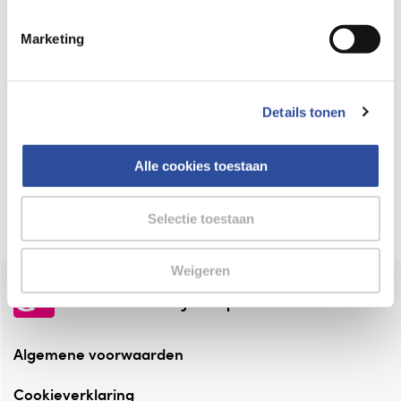
Keurmerk Zelfzorg Online
Marketing
⁠Verantwoorde zorg, ⁠ook online.
Winkelen met zekerheid
Details tonen
⁠Deze webshop is aangesloten ⁠bij
Thuiswinkelwaarborg.
Alle cookies toestaan
Altijd onze folder bij de hand
Check onze folders ⁠bij AlleFolders.
Selectie toestaan
Weigeren
de vriendelijke specialist
Algemene voorwaarden
Cookieverklaring