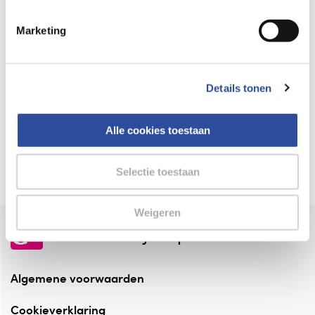
Keurmerk Zelfzorg Online
Marketing
⁠Verantwoorde zorg, ⁠ook online.
Winkelen met zekerheid
Details tonen
⁠Deze webshop is aangesloten ⁠bij
Thuiswinkelwaarborg.
Alle cookies toestaan
Altijd onze folder bij de hand
Check onze folders ⁠bij AlleFolders.
Selectie toestaan
Weigeren
de vriendelijke specialist
Algemene voorwaarden
Cookieverklaring