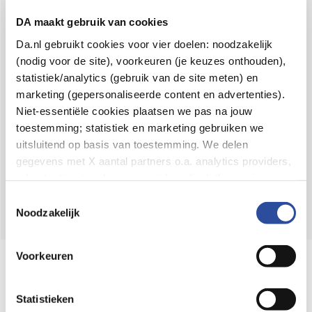
Voor 21u besteld,
binnen 2 dagen in huis
*
DA maakt gebruik van cookies
8.6 uit
4.106 reviews
Da.nl gebruikt cookies voor vier doelen: noodzakelijk
(nodig voor de site), voorkeuren (je keuzes onthouden),
Over DA
statistiek/analytics (gebruik van de site meten) en
Klantenservice
marketing (gepersonaliseerde content en advertenties).
Niet-essentiële cookies plaatsen we pas na jouw
Assortiment
toestemming; statistiek en marketing gebruiken we
uitsluitend op basis van toestemming. We delen
DA
Volg
op:
gegevens met X aantal partners o.a. analytics providers,
advertentienetwerken en social mediaplatforms; in onze
Cookie-verklaring
vind je de volledige lijst van partijen
Toestemmingsselectie
en de bewaartermijnen per categorie. Je kunt je keuze op
Noodzakelijk
elk moment wijzigen of intrekken via
Cookie-
instellingen
. Meer informatie over onze
Voorkeuren
Online aanbieder medicijnen
gegevensverwerking staat in de
Privacyverklaring
.
⁠Controleer welke medicijnen onze
webshop mag verkopen.
Statistieken