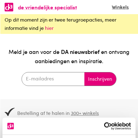
de vriendelijke specialist
Winkels
Op dit moment zijn er twee terugroepacties, meer
informatie vind je
hier
DA nieuwsbrief
Meld je aan voor de
en ontvang
aanbiedingen en inspiratie.
Inschrijven
Bestelling af te halen in
300+ winkels
Gratis verzending vanaf 49.-