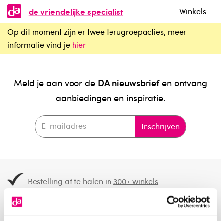
de vriendelijke specialist
Winkels
Op dit moment zijn er twee terugroepacties, meer
informatie vind je
hier
DA nieuwsbrief
Meld je aan voor de
en ontvang
aanbiedingen en inspiratie.
Inschrijven
Bestelling af te halen in
300+ winkels
Gratis verzending vanaf 49.-