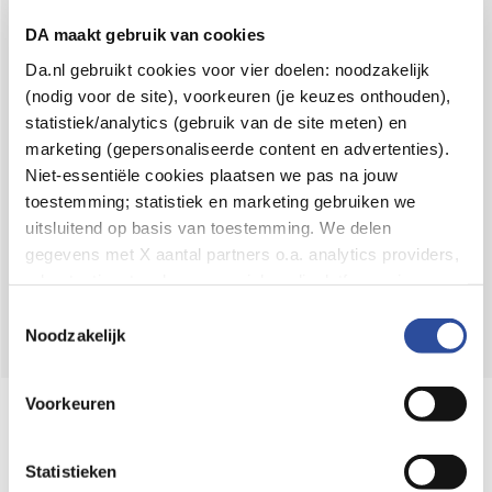
Voor 21u besteld,
binnen 2 dagen in huis
*
DA maakt gebruik van cookies
8.6 uit
4.106 reviews
Da.nl gebruikt cookies voor vier doelen: noodzakelijk
(nodig voor de site), voorkeuren (je keuzes onthouden),
Over DA
statistiek/analytics (gebruik van de site meten) en
Klantenservice
marketing (gepersonaliseerde content en advertenties).
Niet-essentiële cookies plaatsen we pas na jouw
Assortiment
toestemming; statistiek en marketing gebruiken we
uitsluitend op basis van toestemming. We delen
DA
Volg
op:
gegevens met X aantal partners o.a. analytics providers,
advertentienetwerken en social mediaplatforms; in onze
Cookie-verklaring
vind je de volledige lijst van partijen
Toestemmingsselectie
en de bewaartermijnen per categorie. Je kunt je keuze op
Noodzakelijk
elk moment wijzigen of intrekken via
Cookie-
instellingen
. Meer informatie over onze
Voorkeuren
Online aanbieder medicijnen
gegevensverwerking staat in de
Privacyverklaring
.
⁠Controleer welke medicijnen onze
webshop mag verkopen.
Statistieken