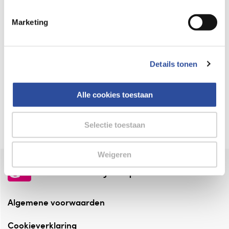
Keurmerk Zelfzorg Online
Marketing
⁠Verantwoorde zorg, ⁠ook online.
Winkelen met zekerheid
Details tonen
⁠Deze webshop is aangesloten ⁠bij
Thuiswinkelwaarborg.
Alle cookies toestaan
Altijd onze folder bij de hand
Check onze folders ⁠bij AlleFolders.
Selectie toestaan
Weigeren
de vriendelijke specialist
Algemene voorwaarden
Cookieverklaring