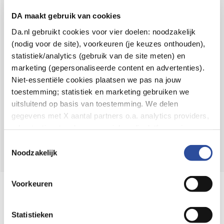
Voor 21u besteld,
binnen 2 dagen in huis
*
DA maakt gebruik van cookies
8.6 uit
4.106 reviews
Da.nl gebruikt cookies voor vier doelen: noodzakelijk
(nodig voor de site), voorkeuren (je keuzes onthouden),
Over DA
statistiek/analytics (gebruik van de site meten) en
Klantenservice
marketing (gepersonaliseerde content en advertenties).
Niet-essentiële cookies plaatsen we pas na jouw
Assortiment
toestemming; statistiek en marketing gebruiken we
uitsluitend op basis van toestemming. We delen
DA
Volg
op:
gegevens met X aantal partners o.a. analytics providers,
advertentienetwerken en social mediaplatforms; in onze
Cookie-verklaring
vind je de volledige lijst van partijen
Toestemmingsselectie
en de bewaartermijnen per categorie. Je kunt je keuze op
Noodzakelijk
elk moment wijzigen of intrekken via
Cookie-
instellingen
. Meer informatie over onze
Voorkeuren
Online aanbieder medicijnen
gegevensverwerking staat in de
Privacyverklaring
.
⁠Controleer welke medicijnen onze
webshop mag verkopen.
Statistieken