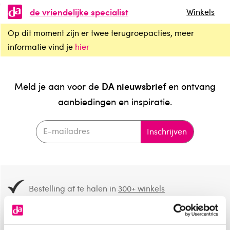
de vriendelijke specialist
Winkels
Op dit moment zijn er twee terugroepacties, meer
informatie vind je
hier
DA nieuwsbrief
Meld je aan voor de
en ontvang
aanbiedingen en inspiratie.
Inschrijven
Bestelling af te halen in
300+ winkels
Gratis verzending vanaf 49.-