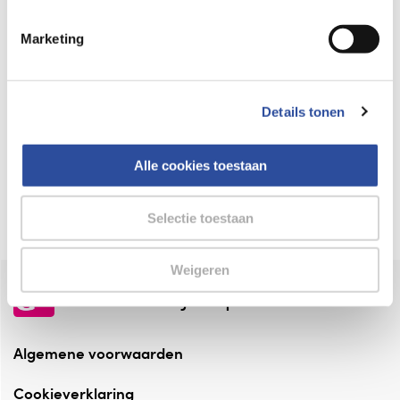
Keurmerk Zelfzorg Online
Marketing
⁠Verantwoorde zorg, ⁠ook online.
Winkelen met zekerheid
Details tonen
⁠Deze webshop is aangesloten ⁠bij
Thuiswinkelwaarborg.
Alle cookies toestaan
Altijd onze folder bij de hand
Check onze folders ⁠bij AlleFolders.
Selectie toestaan
Weigeren
de vriendelijke specialist
Algemene voorwaarden
Cookieverklaring