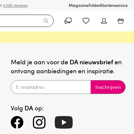
it
4.106 reviews
Magazine
Folder
Klantenservice
Meld je aan voor de
DA nieuwsbrief
en
ontvang aanbiedingen en inspiratie.
Inschrijven
Volg
DA
op: