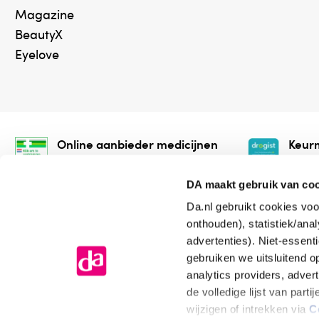
Magazine
BeautyX
Eyelove
Online aanbieder medicijnen
Keurm
⁠Controleer welke medicijnen
⁠Vera
onze webshop mag verkopen.
onlin
DA maakt gebruik van co
Da.nl gebruikt cookies voo
onthouden), statistiek/ana
advertenties). Niet-essent
gebruiken we uitsluitend 
analytics providers, adver
de volledige lijst van par
Algemene voorwaarden
Cookiev
wijzigen of intrekken via
C