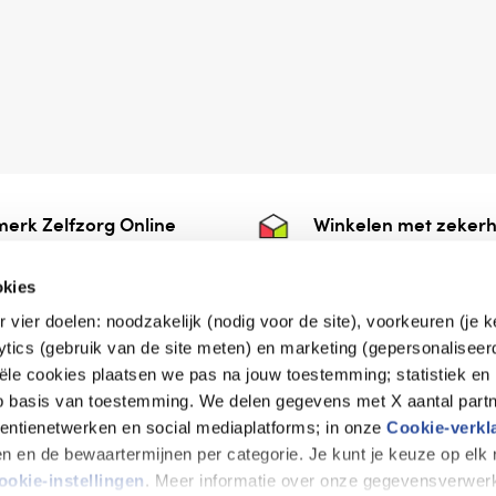
erk Zelfzorg Online
Winkelen met zekerh
ntwoorde zorg, ⁠ook
⁠Deze webshop is aan
e.
⁠bij Thuiswinkelwaarb
okies
r vier doelen: noodzakelijk (nodig voor de site), voorkeuren (je 
lytics (gebruik van de site meten) en marketing (gepersonaliseer
iële cookies plaatsen we pas na jouw toestemming; statistiek en
de vriendelijke specialist
op basis van toestemming. We delen gegevens met X aantal partn
tentienetwerken en social mediaplatforms; in onze
Cookie-verkl
tijen en de bewaartermijnen per categorie. Je kunt je keuze op el
erklaring
Disclaimer
Privacy verklaring
ookie-instellingen
. Meer informatie over onze gegevensverwerk