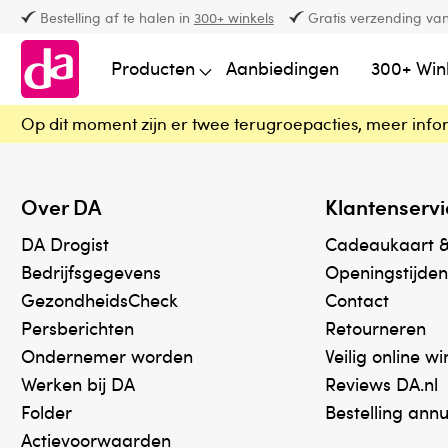
Bestelling af te halen in
300+ winkels
Gratis verzending van
Producten
Aanbiedingen
300+ Win
Op dit moment zijn er twee terugroepacties, meer info
Over DA
Klantenservi
DA Drogist
Cadeaukaart 
Bedrijfsgegevens
Openingstijden
GezondheidsCheck
Contact
Persberichten
Retourneren
Ondernemer worden
Veilig online w
Werken bij DA
Reviews DA.nl
Folder
Bestelling ann
Actievoorwaarden