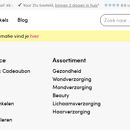
af 49.-
Voor 21u besteld,
binnen 2 dagen in huis
*
8.6 u
kels
Blog
rmatie vind je
hier
ce
Assortiment
& Cadeaubon
Gezondheid
Wondverzorging
Mondverzorging
Beauty
inkelen
Lichaamsverzorging
Haarverzorging
uleren