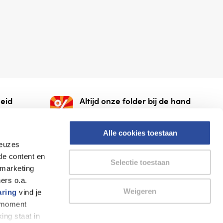
eid
Altijd onze folder bij de hand
gesloten
Check onze folders ⁠bij
org.
AlleFolders.
Alle cookies toestaan
keuzes
de content en
Selectie toestaan
 marketing
ers o.a.
Weigeren
aring
vind je
k moment
Thuiswinkel waarborg
AlleFolders
ing staat in