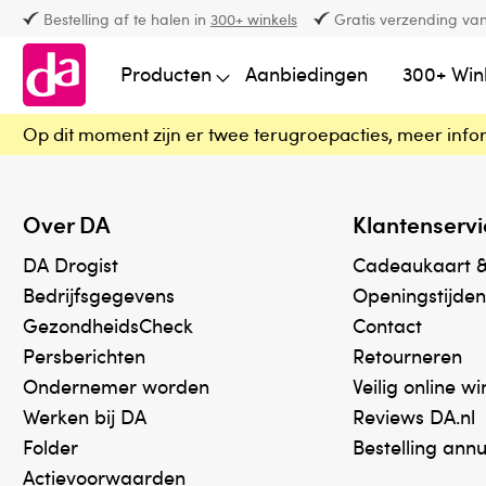
Bestelling af te halen in
300+ winkels
Gratis verzending van
Producten
Aanbiedingen
300+ Win
Op dit moment zijn er twee terugroepacties, meer info
Over DA
Klantenservi
DA Drogist
Cadeaukaart 
Bedrijfsgegevens
Openingstijden
GezondheidsCheck
Contact
Persberichten
Retourneren
Ondernemer worden
Veilig online w
Werken bij DA
Reviews DA.nl
Folder
Bestelling ann
Actievoorwaarden