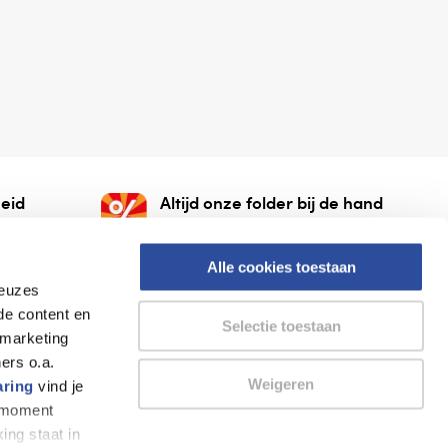
eid
Altijd onze folder bij de hand
gesloten
Check onze folders ⁠bij
org.
AlleFolders.
Alle cookies toestaan
keuzes
de content en
Selectie toestaan
 marketing
ers o.a.
Weigeren
aring
vind je
k moment
Thuiswinkel waarborg
AlleFolders
ing staat in