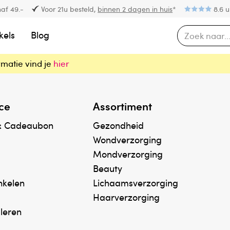
af 49.-
Voor 21u besteld,
binnen 2 dagen in huis
*
8.6 u
kels
Blog
rmatie vind je
hier
ce
Assortiment
& Cadeaubon
Gezondheid
Wondverzorging
Mondverzorging
Beauty
inkelen
Lichaamsverzorging
Haarverzorging
uleren