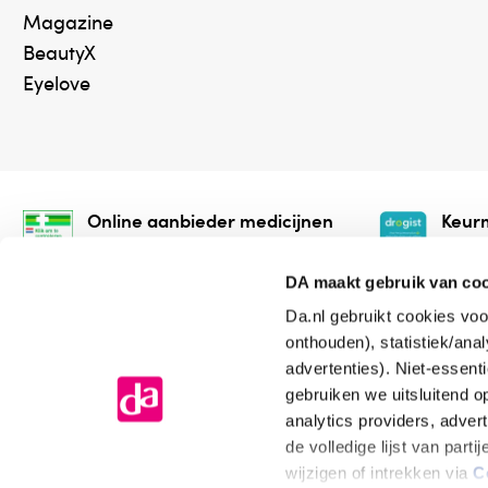
Magazine
BeautyX
Eyelove
Online aanbieder medicijnen
Keurm
⁠Controleer welke medicijnen
⁠Vera
onze webshop mag verkopen.
onlin
DA maakt gebruik van co
Da.nl gebruikt cookies voo
onthouden), statistiek/ana
advertenties). Niet-essent
gebruiken we uitsluitend 
analytics providers, adver
de volledige lijst van par
Algemene voorwaarden
Cookiev
wijzigen of intrekken via
C