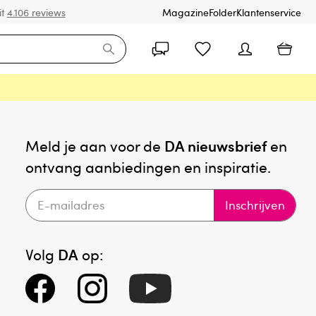
it
4.106 reviews
Magazine
Folder
Klantenservice
Meld je aan voor de
DA nieuwsbrief
en
ontvang aanbiedingen en inspiratie.
Inschrijven
Volg
DA
op: