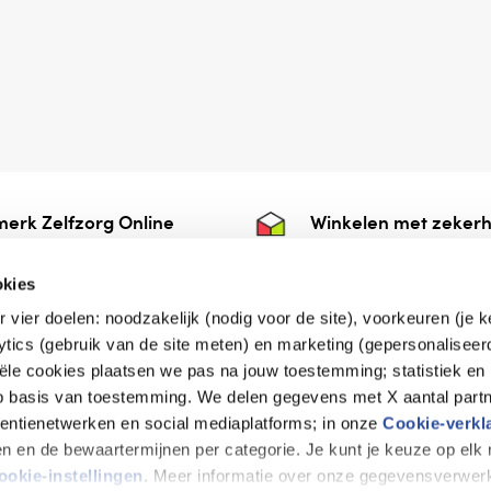
erk Zelfzorg Online
Winkelen met zekerh
ntwoorde zorg, ⁠ook
⁠Deze webshop is aan
e.
⁠bij Thuiswinkelwaarb
okies
r vier doelen: noodzakelijk (nodig voor de site), voorkeuren (je 
lytics (gebruik van de site meten) en marketing (gepersonaliseer
iële cookies plaatsen we pas na jouw toestemming; statistiek en
de vriendelijke specialist
op basis van toestemming. We delen gegevens met X aantal partn
tentienetwerken en social mediaplatforms; in onze
Cookie-verkl
tijen en de bewaartermijnen per categorie. Je kunt je keuze op el
erklaring
Disclaimer
Privacy verklaring
ookie-instellingen
. Meer informatie over onze gegevensverwerk