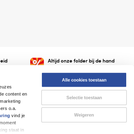
eid
Altijd onze folder bij de hand
gesloten
Check onze folders ⁠bij
org.
AlleFolders.
Alle cookies toestaan
keuzes
de content en
Selectie toestaan
 marketing
ers o.a.
Weigeren
aring
vind je
k moment
Thuiswinkel waarborg
AlleFolders
ing staat in