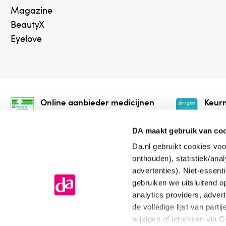
Magazine
BeautyX
Eyelove
Online aanbieder medicijnen
Keurm
⁠Controleer welke medicijnen
⁠Vera
onze webshop mag verkopen.
onlin
DA maakt gebruik van co
Da.nl gebruikt cookies voo
onthouden), statistiek/ana
advertenties). Niet-essent
gebruiken we uitsluitend 
analytics providers, adver
de volledige lijst van par
Algemene voorwaarden
Cookiev
wijzigen of intrekken via
C