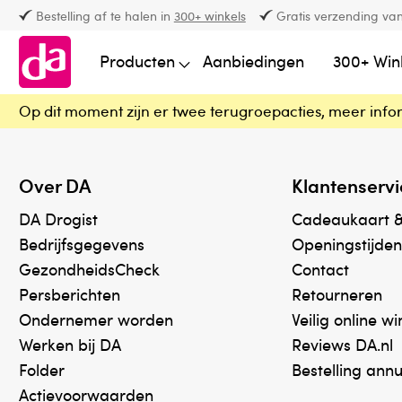
Bestelling af te halen in
300+ winkels
Gratis verzending van
Producten
Aanbiedingen
300+ Win
Op dit moment zijn er twee terugroepacties, meer info
Over DA
Klantenservi
DA Drogist
Cadeaukaart 
Bedrijfsgegevens
Openingstijden
GezondheidsCheck
Contact
Persberichten
Retourneren
Ondernemer worden
Veilig online w
Werken bij DA
Reviews DA.nl
Folder
Bestelling ann
Actievoorwaarden