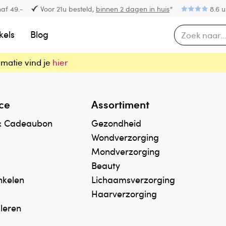
af 49.-
Voor 21u besteld,
binnen 2 dagen in huis
*
8.6 u
kels
Blog
rmatie vind je
hier
ce
Assortiment
& Cadeaubon
Gezondheid
Wondverzorging
Mondverzorging
Beauty
inkelen
Lichaamsverzorging
Haarverzorging
uleren