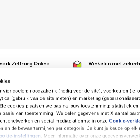
erk Zelfzorg Online
Winkelen met zekerh
ntwoorde zorg, ⁠ook
⁠Deze webshop is aan
e.
⁠bij Thuiswinkelwaarb
okies
r vier doelen: noodzakelijk (nodig voor de site), voorkeuren (je 
lytics (gebruik van de site meten) en marketing (gepersonaliseer
iële cookies plaatsen we pas na jouw toestemming; statistiek en
de vriendelijke specialist
op basis van toestemming. We delen gegevens met X aantal partn
tentienetwerken en social mediaplatforms; in onze
Cookie-verkl
tijen en de bewaartermijnen per categorie. Je kunt je keuze op el
erklaring
Disclaimer
Privacy verklaring
ookie-instellingen
. Meer informatie over onze gegevensverwerk