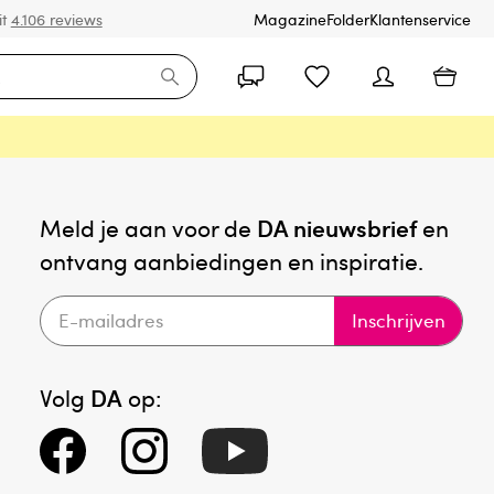
it
4.106 reviews
Magazine
Folder
Klantenservice
Meld je aan voor de
DA nieuwsbrief
en
ontvang aanbiedingen en inspiratie.
Inschrijven
Volg
DA
op: