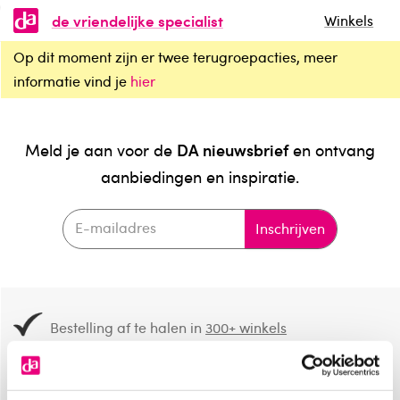
de vriendelijke specialist
Winkels
Op dit moment zijn er twee terugroepacties, meer
informatie vind je
hier
DA nieuwsbrief
Meld je aan voor de
en ontvang
aanbiedingen en inspiratie.
Inschrijven
Bestelling af te halen in
300+ winkels
Gratis verzending vanaf 49.-