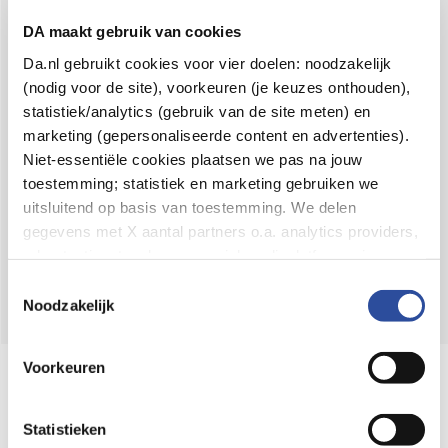
Voor 21u besteld,
binnen 2 dagen in huis
*
DA maakt gebruik van cookies
8.6 uit
4.106 reviews
Da.nl gebruikt cookies voor vier doelen: noodzakelijk
(nodig voor de site), voorkeuren (je keuzes onthouden),
Over DA
statistiek/analytics (gebruik van de site meten) en
Klantenservice
marketing (gepersonaliseerde content en advertenties).
Niet-essentiële cookies plaatsen we pas na jouw
Assortiment
toestemming; statistiek en marketing gebruiken we
uitsluitend op basis van toestemming. We delen
DA
Volg
op:
gegevens met X aantal partners o.a. analytics providers,
advertentienetwerken en social mediaplatforms; in onze
Cookie-verklaring
vind je de volledige lijst van partijen
Toestemmingsselectie
en de bewaartermijnen per categorie. Je kunt je keuze op
Noodzakelijk
elk moment wijzigen of intrekken via
Cookie-
instellingen
. Meer informatie over onze
Voorkeuren
Online aanbieder medicijnen
gegevensverwerking staat in de
Privacyverklaring
.
⁠Controleer welke medicijnen onze
webshop mag verkopen.
Statistieken