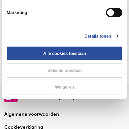
Keurmerk Zelfzorg Online
Marketing
⁠Verantwoorde zorg, ⁠ook online.
Winkelen met zekerheid
Details tonen
⁠Deze webshop is aangesloten ⁠bij
Thuiswinkelwaarborg.
Alle cookies toestaan
Altijd onze folder bij de hand
Check onze folders ⁠bij AlleFolders.
Selectie toestaan
Weigeren
de vriendelijke specialist
Algemene voorwaarden
Cookieverklaring