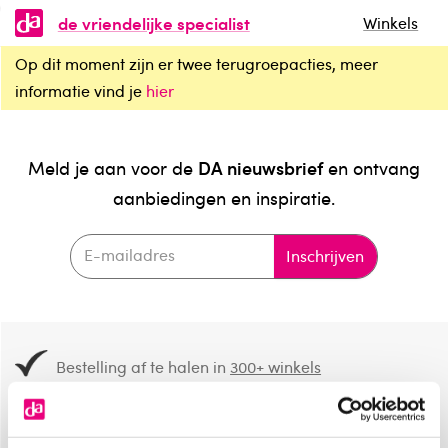
de vriendelijke specialist
Winkels
Op dit moment zijn er twee terugroepacties, meer
informatie vind je
hier
DA nieuwsbrief
Meld je aan voor de
en ontvang
aanbiedingen en inspiratie.
Inschrijven
Bestelling af te halen in
300+ winkels
Gratis verzending vanaf 49.-