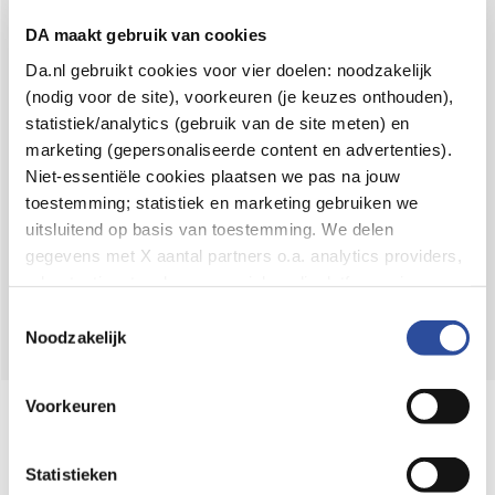
Voor 21u besteld,
binnen 2 dagen in huis
*
DA maakt gebruik van cookies
8.6 uit
4.106 reviews
Da.nl gebruikt cookies voor vier doelen: noodzakelijk
(nodig voor de site), voorkeuren (je keuzes onthouden),
Over DA
statistiek/analytics (gebruik van de site meten) en
Klantenservice
marketing (gepersonaliseerde content en advertenties).
Niet-essentiële cookies plaatsen we pas na jouw
Assortiment
toestemming; statistiek en marketing gebruiken we
uitsluitend op basis van toestemming. We delen
DA
Volg
op:
gegevens met X aantal partners o.a. analytics providers,
advertentienetwerken en social mediaplatforms; in onze
Cookie-verklaring
vind je de volledige lijst van partijen
Toestemmingsselectie
en de bewaartermijnen per categorie. Je kunt je keuze op
Noodzakelijk
elk moment wijzigen of intrekken via
Cookie-
instellingen
. Meer informatie over onze
Voorkeuren
Online aanbieder medicijnen
gegevensverwerking staat in de
Privacyverklaring
.
⁠Controleer welke medicijnen onze
webshop mag verkopen.
Statistieken