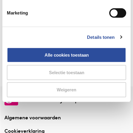
Keurmerk Zelfzorg Online
Marketing
⁠Verantwoorde zorg, ⁠ook online.
Winkelen met zekerheid
Details tonen
⁠Deze webshop is aangesloten ⁠bij
Thuiswinkelwaarborg.
Alle cookies toestaan
Altijd onze folder bij de hand
Check onze folders ⁠bij AlleFolders.
Selectie toestaan
Weigeren
de vriendelijke specialist
Algemene voorwaarden
Cookieverklaring