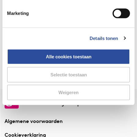
Keurmerk Zelfzorg Online
Marketing
⁠Verantwoorde zorg, ⁠ook online.
Winkelen met zekerheid
Details tonen
⁠Deze webshop is aangesloten ⁠bij
Thuiswinkelwaarborg.
Alle cookies toestaan
Altijd onze folder bij de hand
Check onze folders ⁠bij AlleFolders.
Selectie toestaan
Weigeren
de vriendelijke specialist
Algemene voorwaarden
Cookieverklaring