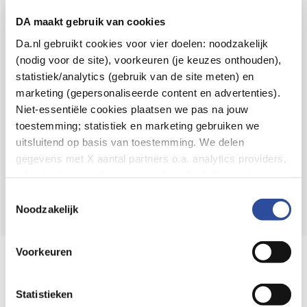
Voor 21u besteld,
binnen 2 dagen in huis
*
DA maakt gebruik van cookies
8.6 uit
4.106 reviews
Da.nl gebruikt cookies voor vier doelen: noodzakelijk
(nodig voor de site), voorkeuren (je keuzes onthouden),
Over DA
statistiek/analytics (gebruik van de site meten) en
Klantenservice
marketing (gepersonaliseerde content en advertenties).
Niet-essentiële cookies plaatsen we pas na jouw
Assortiment
toestemming; statistiek en marketing gebruiken we
uitsluitend op basis van toestemming. We delen
DA
Volg
op:
gegevens met X aantal partners o.a. analytics providers,
advertentienetwerken en social mediaplatforms; in onze
Cookie-verklaring
vind je de volledige lijst van partijen
Toestemmingsselectie
en de bewaartermijnen per categorie. Je kunt je keuze op
Noodzakelijk
elk moment wijzigen of intrekken via
Cookie-
instellingen
. Meer informatie over onze
Voorkeuren
Online aanbieder medicijnen
gegevensverwerking staat in de
Privacyverklaring
.
⁠Controleer welke medicijnen onze
webshop mag verkopen.
Statistieken