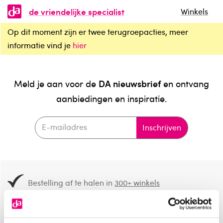
de vriendelijke specialist
Winkels
Op dit moment zijn er twee terugroepacties, meer
informatie vind je
hier
DA nieuwsbrief
Meld je aan voor de
en ontvang
aanbiedingen en inspiratie.
Inschrijven
Bestelling af te halen in
300+ winkels
Gratis verzending vanaf 49.-