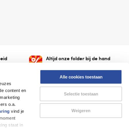
eid
Altijd onze folder bij de hand
gesloten
Check onze folders ⁠bij
org.
AlleFolders.
Alle cookies toestaan
keuzes
de content en
Selectie toestaan
 marketing
ers o.a.
Weigeren
aring
vind je
k moment
Thuiswinkel waarborg
AlleFolders
ing staat in