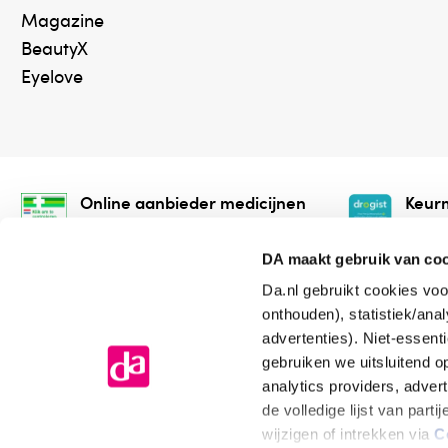
Magazine
BeautyX
Eyelove
Online aanbieder medicijnen
Keurm
⁠Controleer welke medicijnen
⁠Vera
onze webshop mag verkopen.
onlin
DA maakt gebruik van co
Da.nl gebruikt cookies voo
onthouden), statistiek/ana
advertenties). Niet-essent
gebruiken we uitsluitend 
analytics providers, adver
de volledige lijst van par
Algemene voorwaarden
Cookiev
wijzigen of intrekken via
C