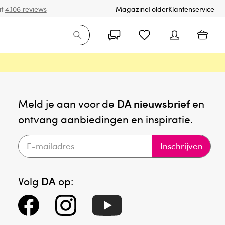
it
4.106 reviews
Magazine
Folder
Klantenservice
Meld je aan voor de
DA nieuwsbrief
en
ontvang aanbiedingen en inspiratie.
Inschrijven
Volg
DA
op: