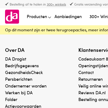
Bestelling af te halen in
300+ winkels
Gratis verzending van
Producten
Aanbiedingen
300+ Win
Op dit moment zijn er twee terugroepacties, meer info
Over DA
Klantenservi
DA Drogist
Cadeaukaart 
Bedrijfsgegevens
Openingstijden
GezondheidsCheck
Contact
Persberichten
Retourneren
Ondernemer worden
Veilig online w
Werken bij DA
Reviews DA.nl
Folder
Bestelling ann
Actievoorwaarden