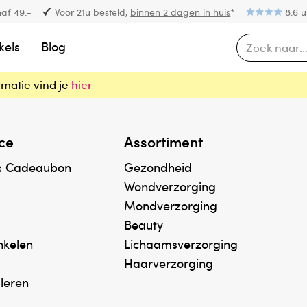
af 49.-
Voor 21u besteld,
binnen 2 dagen in huis
*
8.6 u
kels
Blog
rmatie vind je
hier
ce
Assortiment
& Cadeaubon
Gezondheid
Wondverzorging
Mondverzorging
Beauty
inkelen
Lichaamsverzorging
Haarverzorging
uleren