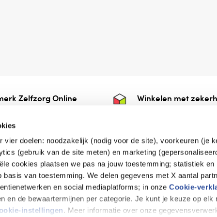
erk Zelfzorg Online
Winkelen met zekerh
ntwoorde zorg, ⁠ook
⁠Deze webshop is aan
e.
⁠bij Thuiswinkelwaarb
okies
r vier doelen: noodzakelijk (nodig voor de site), voorkeuren (je 
lytics (gebruik van de site meten) en marketing (gepersonaliseer
iële cookies plaatsen we pas na jouw toestemming; statistiek en
de vriendelijke specialist
op basis van toestemming. We delen gegevens met X aantal partn
tentienetwerken en social mediaplatforms; in onze
Cookie-verkl
tijen en de bewaartermijnen per categorie. Je kunt je keuze op el
erklaring
Disclaimer
Privacy verklaring
ookie-instellingen
. Meer informatie over onze gegevensverwerk