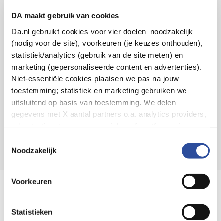
Voor 21u besteld,
binnen 2 dagen in huis
*
DA maakt gebruik van cookies
8.6 uit
4.106 reviews
Da.nl gebruikt cookies voor vier doelen: noodzakelijk
(nodig voor de site), voorkeuren (je keuzes onthouden),
Over DA
statistiek/analytics (gebruik van de site meten) en
Klantenservice
marketing (gepersonaliseerde content en advertenties).
Niet-essentiële cookies plaatsen we pas na jouw
Assortiment
toestemming; statistiek en marketing gebruiken we
uitsluitend op basis van toestemming. We delen
DA
Volg
op:
gegevens met X aantal partners o.a. analytics providers,
advertentienetwerken en social mediaplatforms; in onze
Cookie-verklaring
vind je de volledige lijst van partijen
Toestemmingsselectie
en de bewaartermijnen per categorie. Je kunt je keuze op
Noodzakelijk
elk moment wijzigen of intrekken via
Cookie-
instellingen
. Meer informatie over onze
Voorkeuren
Online aanbieder medicijnen
gegevensverwerking staat in de
Privacyverklaring
.
⁠Controleer welke medicijnen onze
webshop mag verkopen.
Statistieken