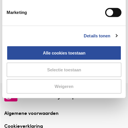
Keurmerk Zelfzorg Online
Marketing
⁠Verantwoorde zorg, ⁠ook online.
Winkelen met zekerheid
Details tonen
⁠Deze webshop is aangesloten ⁠bij
Thuiswinkelwaarborg.
Alle cookies toestaan
Altijd onze folder bij de hand
Check onze folders ⁠bij AlleFolders.
Selectie toestaan
Weigeren
de vriendelijke specialist
Algemene voorwaarden
Cookieverklaring