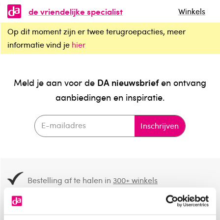
de vriendelijke specialist
Winkels
Op dit moment zijn er twee terugroepacties, meer
informatie vind je
hier
DA nieuwsbrief
Meld je aan voor de
en ontvang
aanbiedingen en inspiratie.
Inschrijven
Bestelling af te halen in
300+ winkels
Gratis verzending vanaf 49.-