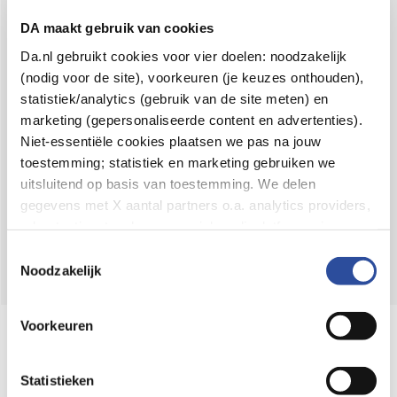
Voor 21u besteld,
binnen 2 dagen in huis
*
DA maakt gebruik van cookies
8.6 uit
4.106 reviews
Da.nl gebruikt cookies voor vier doelen: noodzakelijk
(nodig voor de site), voorkeuren (je keuzes onthouden),
Over DA
statistiek/analytics (gebruik van de site meten) en
Klantenservice
marketing (gepersonaliseerde content en advertenties).
Niet-essentiële cookies plaatsen we pas na jouw
Assortiment
toestemming; statistiek en marketing gebruiken we
uitsluitend op basis van toestemming. We delen
DA
Volg
op:
gegevens met X aantal partners o.a. analytics providers,
advertentienetwerken en social mediaplatforms; in onze
Cookie-verklaring
vind je de volledige lijst van partijen
Toestemmingsselectie
en de bewaartermijnen per categorie. Je kunt je keuze op
Noodzakelijk
elk moment wijzigen of intrekken via
Cookie-
instellingen
. Meer informatie over onze
Voorkeuren
Online aanbieder medicijnen
gegevensverwerking staat in de
Privacyverklaring
.
⁠Controleer welke medicijnen onze
webshop mag verkopen.
Statistieken