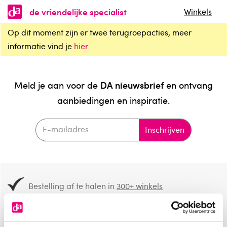
de vriendelijke specialist
Winkels
Op dit moment zijn er twee terugroepacties, meer
informatie vind je
hier
DA nieuwsbrief
Meld je aan voor de
en ontvang
aanbiedingen en inspiratie.
Inschrijven
Bestelling af te halen in
300+ winkels
Gratis verzending vanaf 49.-