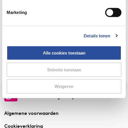
Keurmerk Zelfzorg Online
Marketing
⁠Verantwoorde zorg, ⁠ook online.
Winkelen met zekerheid
Details tonen
⁠Deze webshop is aangesloten ⁠bij
Thuiswinkelwaarborg.
Alle cookies toestaan
Altijd onze folder bij de hand
Check onze folders ⁠bij AlleFolders.
Selectie toestaan
Weigeren
de vriendelijke specialist
Algemene voorwaarden
Cookieverklaring