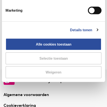
Keurmerk Zelfzorg Online
Marketing
⁠Verantwoorde zorg, ⁠ook online.
Winkelen met zekerheid
Details tonen
⁠Deze webshop is aangesloten ⁠bij
Thuiswinkelwaarborg.
Alle cookies toestaan
Altijd onze folder bij de hand
Check onze folders ⁠bij AlleFolders.
Selectie toestaan
Weigeren
de vriendelijke specialist
Algemene voorwaarden
Cookieverklaring