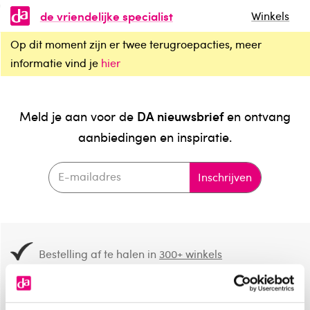
de vriendelijke specialist
Winkels
Op dit moment zijn er twee terugroepacties, meer
informatie vind je
hier
DA nieuwsbrief
Meld je aan voor de
en ontvang
aanbiedingen en inspiratie.
Inschrijven
Bestelling af te halen in
300+ winkels
Gratis verzending vanaf 49.-