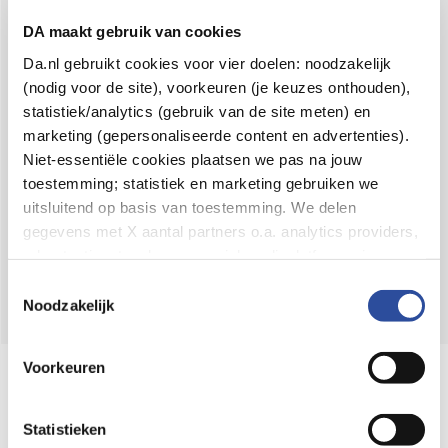
Voor 21u besteld,
binnen 2 dagen in huis
*
DA maakt gebruik van cookies
8.6 uit
4.106 reviews
Da.nl gebruikt cookies voor vier doelen: noodzakelijk
(nodig voor de site), voorkeuren (je keuzes onthouden),
Over DA
statistiek/analytics (gebruik van de site meten) en
Klantenservice
marketing (gepersonaliseerde content en advertenties).
Niet-essentiële cookies plaatsen we pas na jouw
Assortiment
toestemming; statistiek en marketing gebruiken we
uitsluitend op basis van toestemming. We delen
DA
Volg
op:
gegevens met X aantal partners o.a. analytics providers,
advertentienetwerken en social mediaplatforms; in onze
Cookie-verklaring
vind je de volledige lijst van partijen
Toestemmingsselectie
en de bewaartermijnen per categorie. Je kunt je keuze op
Noodzakelijk
elk moment wijzigen of intrekken via
Cookie-
instellingen
. Meer informatie over onze
Voorkeuren
Online aanbieder medicijnen
gegevensverwerking staat in de
Privacyverklaring
.
⁠Controleer welke medicijnen onze
webshop mag verkopen.
Statistieken