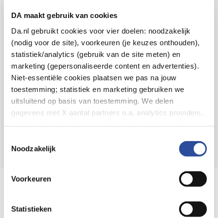
Voor 21u besteld,
binnen 2 dagen in huis
*
DA maakt gebruik van cookies
8.6 uit
4.106 reviews
Da.nl gebruikt cookies voor vier doelen: noodzakelijk
(nodig voor de site), voorkeuren (je keuzes onthouden),
Over DA
statistiek/analytics (gebruik van de site meten) en
Klantenservice
marketing (gepersonaliseerde content en advertenties).
Niet-essentiële cookies plaatsen we pas na jouw
Assortiment
toestemming; statistiek en marketing gebruiken we
uitsluitend op basis van toestemming. We delen
DA
Volg
op:
gegevens met X aantal partners o.a. analytics providers,
advertentienetwerken en social mediaplatforms; in onze
Cookie-verklaring
vind je de volledige lijst van partijen
Toestemmingsselectie
en de bewaartermijnen per categorie. Je kunt je keuze op
Noodzakelijk
elk moment wijzigen of intrekken via
Cookie-
instellingen
. Meer informatie over onze
Voorkeuren
Online aanbieder medicijnen
gegevensverwerking staat in de
Privacyverklaring
.
⁠Controleer welke medicijnen onze
webshop mag verkopen.
Statistieken