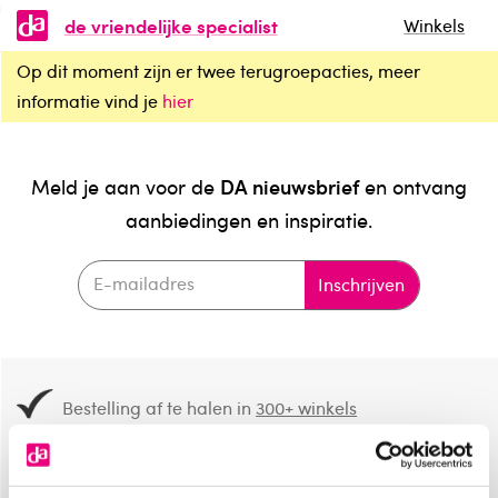
de vriendelijke specialist
Winkels
Op dit moment zijn er twee terugroepacties, meer
informatie vind je
hier
DA nieuwsbrief
Meld je aan voor de
en ontvang
aanbiedingen en inspiratie.
Inschrijven
Bestelling af te halen in
300+ winkels
Gratis verzending vanaf 49.-