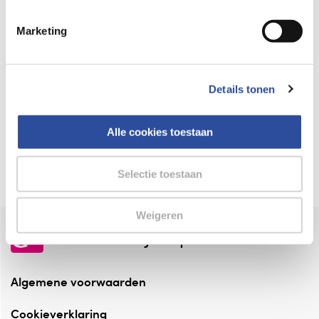
Keurmerk Zelfzorg Online
Marketing
⁠Verantwoorde zorg, ⁠ook online.
Winkelen met zekerheid
Details tonen
⁠Deze webshop is aangesloten ⁠bij
Thuiswinkelwaarborg.
Alle cookies toestaan
Altijd onze folder bij de hand
Check onze folders ⁠bij AlleFolders.
Selectie toestaan
Weigeren
de vriendelijke specialist
Algemene voorwaarden
Cookieverklaring