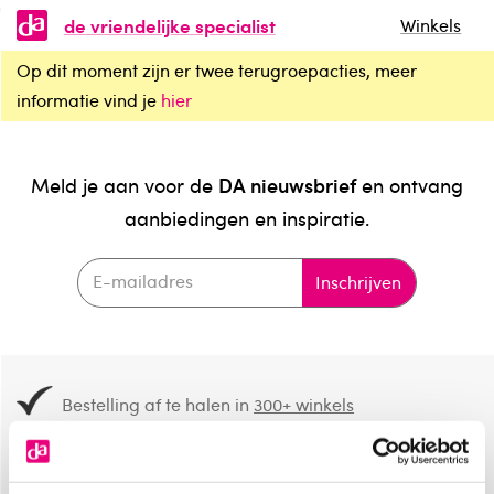
de vriendelijke specialist
Winkels
Op dit moment zijn er twee terugroepacties, meer
informatie vind je
hier
DA nieuwsbrief
Meld je aan voor de
en ontvang
aanbiedingen en inspiratie.
Inschrijven
Bestelling af te halen in
300+ winkels
Gratis verzending vanaf 49.-