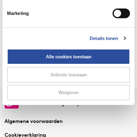
Keurmerk Zelfzorg Online
Marketing
⁠Verantwoorde zorg, ⁠ook online.
Winkelen met zekerheid
Details tonen
⁠Deze webshop is aangesloten ⁠bij
Thuiswinkelwaarborg.
Alle cookies toestaan
Altijd onze folder bij de hand
Check onze folders ⁠bij AlleFolders.
Selectie toestaan
Weigeren
de vriendelijke specialist
Algemene voorwaarden
Cookieverklaring