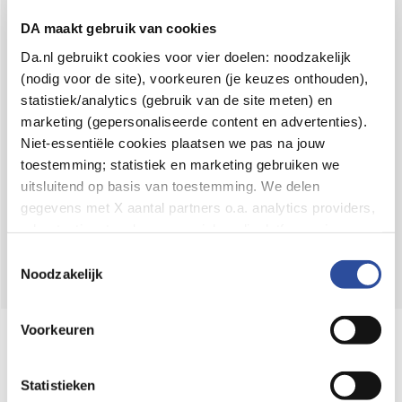
Voor 21u besteld,
binnen 2 dagen in huis
*
DA maakt gebruik van cookies
8.6 uit
4.106 reviews
Da.nl gebruikt cookies voor vier doelen: noodzakelijk
(nodig voor de site), voorkeuren (je keuzes onthouden),
Over DA
statistiek/analytics (gebruik van de site meten) en
Klantenservice
marketing (gepersonaliseerde content en advertenties).
Niet-essentiële cookies plaatsen we pas na jouw
Assortiment
toestemming; statistiek en marketing gebruiken we
uitsluitend op basis van toestemming. We delen
DA
Volg
op:
gegevens met X aantal partners o.a. analytics providers,
advertentienetwerken en social mediaplatforms; in onze
Cookie-verklaring
vind je de volledige lijst van partijen
Toestemmingsselectie
en de bewaartermijnen per categorie. Je kunt je keuze op
Noodzakelijk
elk moment wijzigen of intrekken via
Cookie-
instellingen
. Meer informatie over onze
Voorkeuren
Online aanbieder medicijnen
gegevensverwerking staat in de
Privacyverklaring
.
⁠Controleer welke medicijnen onze
webshop mag verkopen.
Statistieken