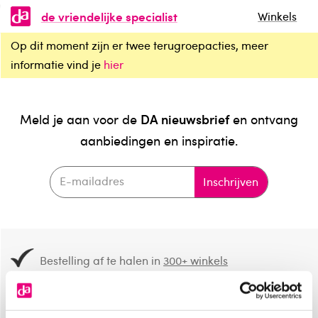
de vriendelijke specialist
Winkels
Op dit moment zijn er twee terugroepacties, meer
informatie vind je
hier
DA nieuwsbrief
Meld je aan voor de
en ontvang
aanbiedingen en inspiratie.
Inschrijven
Bestelling af te halen in
300+ winkels
Gratis verzending vanaf 49.-