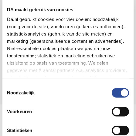
Voor 21u besteld,
binnen 2 dagen in huis
*
DA maakt gebruik van cookies
8.6 uit
4.106 reviews
Da.nl gebruikt cookies voor vier doelen: noodzakelijk
(nodig voor de site), voorkeuren (je keuzes onthouden),
Over DA
statistiek/analytics (gebruik van de site meten) en
Klantenservice
marketing (gepersonaliseerde content en advertenties).
Niet-essentiële cookies plaatsen we pas na jouw
Assortiment
toestemming; statistiek en marketing gebruiken we
uitsluitend op basis van toestemming. We delen
DA
Volg
op:
gegevens met X aantal partners o.a. analytics providers,
advertentienetwerken en social mediaplatforms; in onze
Cookie-verklaring
vind je de volledige lijst van partijen
Toestemmingsselectie
en de bewaartermijnen per categorie. Je kunt je keuze op
Noodzakelijk
elk moment wijzigen of intrekken via
Cookie-
instellingen
. Meer informatie over onze
Voorkeuren
Online aanbieder medicijnen
gegevensverwerking staat in de
Privacyverklaring
.
⁠Controleer welke medicijnen onze
webshop mag verkopen.
Statistieken