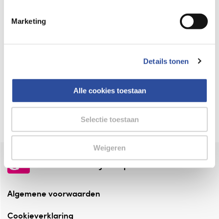
Keurmerk Zelfzorg Online
Marketing
⁠Verantwoorde zorg, ⁠ook online.
Winkelen met zekerheid
Details tonen
⁠Deze webshop is aangesloten ⁠bij
Thuiswinkelwaarborg.
Alle cookies toestaan
Altijd onze folder bij de hand
Check onze folders ⁠bij AlleFolders.
Selectie toestaan
Weigeren
de vriendelijke specialist
Algemene voorwaarden
Cookieverklaring