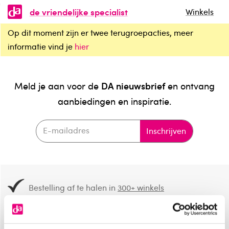
de vriendelijke specialist
Winkels
Op dit moment zijn er twee terugroepacties, meer
informatie vind je
hier
DA nieuwsbrief
Meld je aan voor de
en ontvang
aanbiedingen en inspiratie.
Inschrijven
Bestelling af te halen in
300+ winkels
Gratis verzending vanaf 49.-