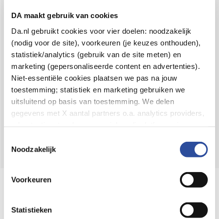
Voor 21u besteld,
binnen 2 dagen in huis
*
DA maakt gebruik van cookies
8.6 uit
4.106 reviews
Da.nl gebruikt cookies voor vier doelen: noodzakelijk
(nodig voor de site), voorkeuren (je keuzes onthouden),
Over DA
statistiek/analytics (gebruik van de site meten) en
Klantenservice
marketing (gepersonaliseerde content en advertenties).
Niet-essentiële cookies plaatsen we pas na jouw
Assortiment
toestemming; statistiek en marketing gebruiken we
uitsluitend op basis van toestemming. We delen
DA
Volg
op:
gegevens met X aantal partners o.a. analytics providers,
advertentienetwerken en social mediaplatforms; in onze
Cookie-verklaring
vind je de volledige lijst van partijen
Toestemmingsselectie
en de bewaartermijnen per categorie. Je kunt je keuze op
Noodzakelijk
elk moment wijzigen of intrekken via
Cookie-
instellingen
. Meer informatie over onze
Voorkeuren
Online aanbieder medicijnen
gegevensverwerking staat in de
Privacyverklaring
.
⁠Controleer welke medicijnen onze
webshop mag verkopen.
Statistieken