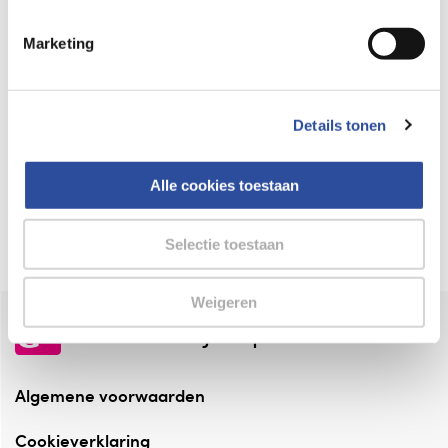
Keurmerk Zelfzorg Online
Marketing
⁠Verantwoorde zorg, ⁠ook online.
Winkelen met zekerheid
Details tonen
⁠Deze webshop is aangesloten ⁠bij
Thuiswinkelwaarborg.
Alle cookies toestaan
Altijd onze folder bij de hand
Check onze folders ⁠bij AlleFolders.
Selectie toestaan
Weigeren
de vriendelijke specialist
Algemene voorwaarden
Cookieverklaring