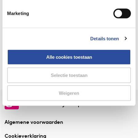
Keurmerk Zelfzorg Online
Marketing
⁠Verantwoorde zorg, ⁠ook online.
Winkelen met zekerheid
Details tonen
⁠Deze webshop is aangesloten ⁠bij
Thuiswinkelwaarborg.
Alle cookies toestaan
Altijd onze folder bij de hand
Check onze folders ⁠bij AlleFolders.
Selectie toestaan
Weigeren
de vriendelijke specialist
Algemene voorwaarden
Cookieverklaring