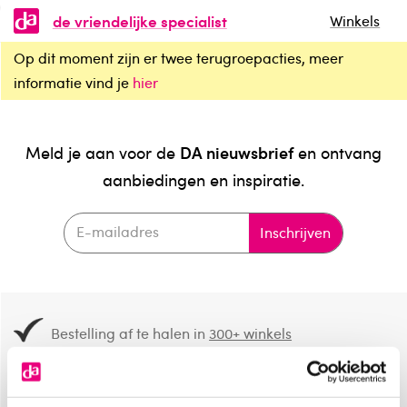
de vriendelijke specialist
Winkels
Op dit moment zijn er twee terugroepacties, meer
informatie vind je
hier
DA nieuwsbrief
Meld je aan voor de
en ontvang
aanbiedingen en inspiratie.
Inschrijven
Bestelling af te halen in
300+ winkels
Gratis verzending vanaf 49.-