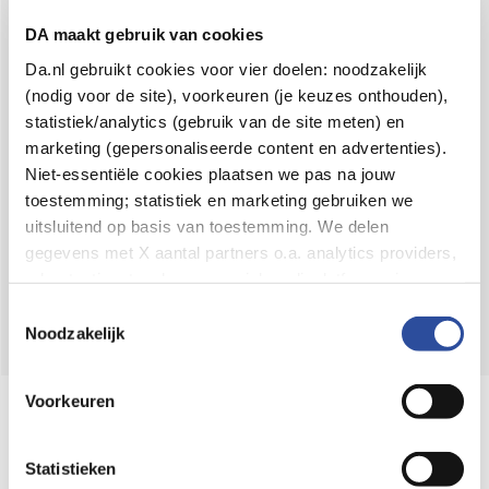
Voor 21u besteld,
binnen 2 dagen in huis
*
DA maakt gebruik van cookies
8.6 uit
4.106 reviews
Da.nl gebruikt cookies voor vier doelen: noodzakelijk
(nodig voor de site), voorkeuren (je keuzes onthouden),
Over DA
statistiek/analytics (gebruik van de site meten) en
Klantenservice
marketing (gepersonaliseerde content en advertenties).
Niet-essentiële cookies plaatsen we pas na jouw
Assortiment
toestemming; statistiek en marketing gebruiken we
uitsluitend op basis van toestemming. We delen
DA
Volg
op:
gegevens met X aantal partners o.a. analytics providers,
advertentienetwerken en social mediaplatforms; in onze
Cookie-verklaring
vind je de volledige lijst van partijen
Toestemmingsselectie
en de bewaartermijnen per categorie. Je kunt je keuze op
Noodzakelijk
elk moment wijzigen of intrekken via
Cookie-
instellingen
. Meer informatie over onze
Voorkeuren
Online aanbieder medicijnen
gegevensverwerking staat in de
Privacyverklaring
.
⁠Controleer welke medicijnen onze
webshop mag verkopen.
Statistieken