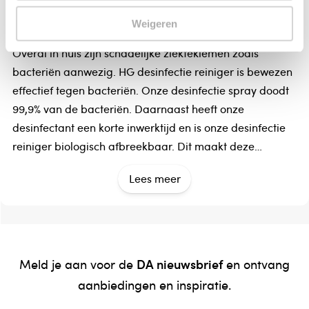
Biocide NL-00028756-0000
Weigeren
Overal in huis zijn schadelijke ziektekiemen zoals
bacteriën aanwezig. HG desinfectie reiniger is bewezen
effectief tegen bacteriën. Onze desinfectie spray doodt
99,9% van de bacteriën. Daarnaast heeft onze
desinfectant een korte inwerktijd en is onze desinfectie
reiniger biologisch afbreekbaar. Dit maakt deze
desinfectiespray uniek. HG desinfectie reiniger kunt u
Lees meer
dagelijks gebruiken als desinfecterend
schoonmaakmiddel. Met deze desinfectant
desinfecteert u alle denkbare oppervlakken, zoals
aanrecht, koelkast, wastafels, kranen, toilet, tafels,
deurklinken en speelgoed. De bacteriën worden met HG
DA nieuwsbrief
Meld je aan voor de
en ontvang
desinfectie reiniger niet alleen verwijderd, maar ook
aanbiedingen en inspiratie.
gedood. Zo is uw huis weer veilig van bacteriën.