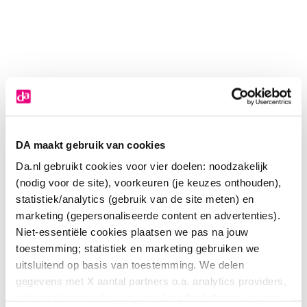
DA maakt gebruik van cookies
Da.nl gebruikt cookies voor vier doelen: noodzakelijk
(nodig voor de site), voorkeuren (je keuzes onthouden),
statistiek/analytics (gebruik van de site meten) en
marketing (gepersonaliseerde content en advertenties).
Niet-essentiële cookies plaatsen we pas na jouw
toestemming; statistiek en marketing gebruiken we
HG Desinfectie reiniger
uitsluitend op basis van toestemming. We delen
gegevens met X aantal partners o.a. analytics providers,
4
.
79
500.00
advertentienetwerken en social mediaplatforms; in onze