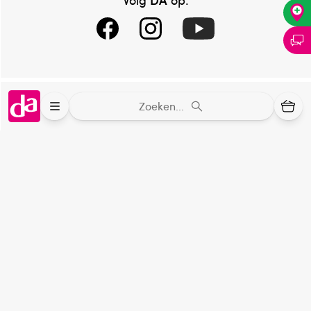
Samenstelling
Werkzame stof: Waterstofperoxide (CAS:7722-84-1) 1%,
L-(+)melkzuur (CAS: 79-33-34) 1%
Dosering/gebruik
Online aanbieder medicijnen
Zoeken...
Volg de onderstaande stappen om snel en veilig
⁠Controleer welke medicijnen onze
oppervlakken te desinfecteren:
webshop mag verkopen.
Spuit het product direct en onverdund op het oppervlak
Keurmerk Zelfzorg Online
of object.
⁠Verantwoorde zorg, ⁠ook online.
Laat de desinfectie spray 2 minuten inwerken.
Zorg dat de oppervlakken vochtig blijven tijdens de
Winkelen met zekerheid
inwerktijd.
⁠Deze webshop is aangesloten ⁠bij
Naspoelen is niet nodig.
Thuiswinkelwaarborg.
Altijd onze folder bij de hand