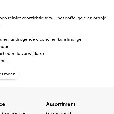
 reinigt voorzichtig terwijl het doffe, gele en oranje
.
 gluten, uitdrogende alcohol en kunstmatige
haar.
verheden te verwijderen
ren
es meer
, Cocamidopropyl betaine, Cocamide MIPA, Glycerin,
ed oil, Magnesium ascorbyl phosphate*, Cocos
ce
Assortiment
henol, Polyquaternium-10, Guar
7, Sodium hydroxide, Citric acid, Glycol distearate,
& Cadeaubon
Gezondheid