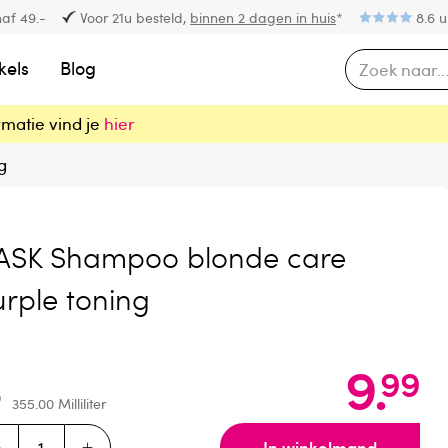
af 49.-
Voor 21u besteld,
binnen 2 dagen in huis
*
8.6 u
kels
Blog
rmatie vind je
hier
g
ASK Shampoo blonde care
rple toning
9
.
99
355.00
Milliliter
In winkelmand