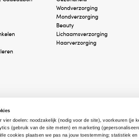
thylenediamine disuccinate, Isopropanolamine,
Wondverzorging
nene, Linalool, Linalyl acetate, Tetramethyl
Mondverzorging
acetyloctahydronaphthalenes, CI 60730 (Ext. Violet 2) (*A source of vitamin C)
Beauty
inkelen
Lichaamsverzorging
Haarverzorging
 vermijden.
uleren
okies
r vier doelen: noodzakelijk (nodig voor de site), voorkeuren (je 
erk Zelfzorg Online
Winkelen met zekerh
lytics (gebruik van de site meten) en marketing (gepersonaliseer
ntwoorde zorg, ⁠ook
⁠Deze webshop is aan
iële cookies plaatsen we pas na jouw toestemming; statistiek en