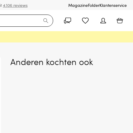
it
4.106 reviews
Magazine
Folder
Klantenservice
Anderen kochten ook