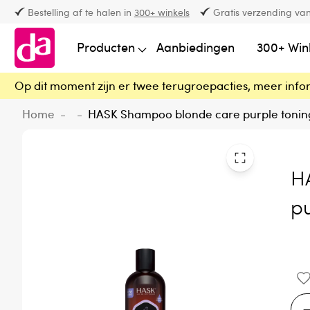
Bestelling af te halen in
300+ winkels
Gratis verzending van
Producten
Aanbiedingen
300+ Win
Op dit moment zijn er twee terugroepacties, meer info
Home
-
-
HASK Shampoo blonde care purple tonin
H
pu