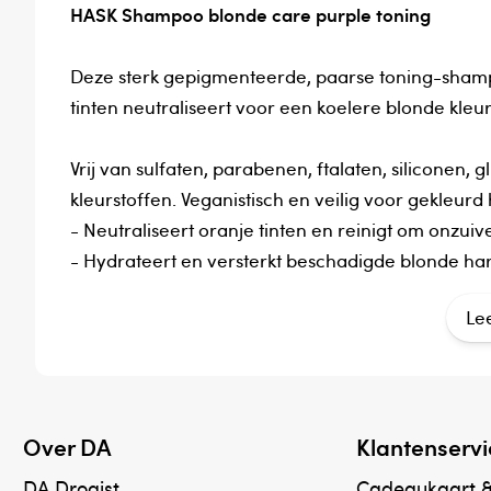
HASK Shampoo blonde care purple toning
Deze sterk gepigmenteerde, paarse toning-shampoo
tinten neutraliseert voor een koelere blonde kleur
Vrij van sulfaten, parabenen, ftalaten, siliconen,
kleurstoffen. Veganistisch en veilig voor gekleurd 
- Neutraliseert oranje tinten en reinigt om onzui
- Hydrateert en versterkt beschadigde blonde ha
- Verheldert de haarkleur en toon
Le
Werkzame bestanddelen
Aqua/Water/Eau, Sodium C14-16 olefin sulfonate
Sodium chloride, Sambucus nigra (elderberry) se
Over DA
Klantenservi
nucifera (coconut) oil, Tocopheryl acetate, Pant
hydroxypropyltrimonium chloride, Polyquaternium-
DA Drogist
Cadeaukaart 