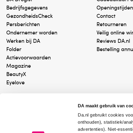
Sodium benzoate, Sodium salicylate, Trisodium e
Bedrijfsgegevens
Openingstijden
Parfum/Fragrance, Citrus aurantium peel oil, Limo
GezondheidsCheck
Contact
Persberichten
Retourneren
Ondernemer worden
Veilig online w
Waarschuwingen
Werken bij DA
Reviews DA.nl
Alleen voor uitwendig gebruik. Contact met ogen
Folder
Bestelling ann
Actievoorwaarden
Bewaaradvies
Magazine
Afgesloten bewaren, buiten bereik van kinderen.
BeautyX
Eyelove
Verantwoordelijk voor het in de handel brengen
Diacosmo Nederland BV
DA maakt gebruik van co
Da.nl gebruikt cookies voo
Online aanbieder medicijnen
Keurm
onthouden), statistiek/ana
⁠Controleer welke medicijnen
⁠Vera
advertenties). Niet-essent