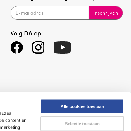
Inschrijven
Volg
DA
op:
Alle cookies toestaan
keuzes
eid
Altijd onze folder bij de hand
de content en
Selectie toestaan
gesloten
Check onze folders ⁠bij
 marketing